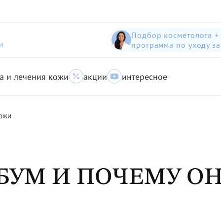
Подбор косметолога +
программа по уходу з
И
а и лечения кожи
акции
интересное
шампунь-пилинг для защиты волос с яблоком
Anti-Pollution peeling Shampoo with Swiss Apple
очищающий гель для кожи с акне для лица
кожи
ЕБУМ И ПОЧЕМУ О