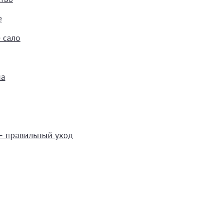
е
 сало
ма
— правильный уход