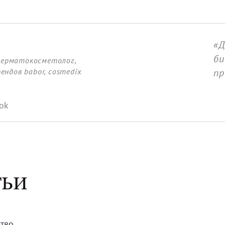
«Д
би
-дерматокосметолог,
ндов babor, cosmedix
пр
ok
ТЬИ
ство