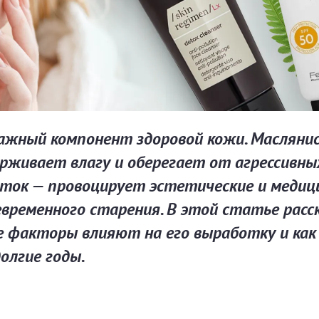
 важный компонент здоровой кожи. Масляни
живает влагу и оберегает от агрессивных
аток — провоцирует эстетические и медиц
девременного старения. В этой статье рас
кие факторы влияют на его выработку и ка
олгие годы.