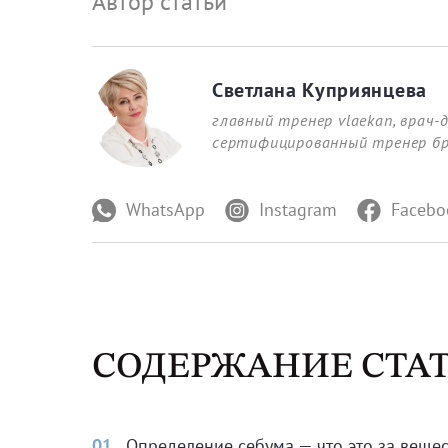
Автор статьи
Светлана Куприянцева
главный тренер vlaekan, врач
сертифицированный тренер бре
WhatsApp
Instagram
Facebo
СОДЕРЖАНИЕ СТА
01.
Определение себума — что это за веще