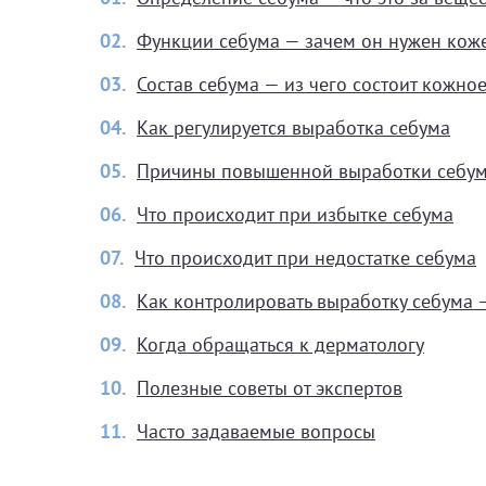
02.
Функции себума — зачем он нужен кож
03.
Состав себума — из чего состоит кожное
04.
Как регулируется выработка себума
05.
Причины повышенной выработки себу
06.
Что происходит при избытке себума
07.
Что происходит при недостатке себума
08.
Как контролировать выработку себума 
09.
Когда обращаться к дерматологу
10.
Полезные советы от экспертов
11.
Часто задаваемые вопросы