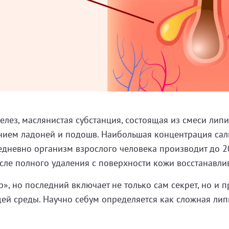
желез, маслянистая субстанция, состоящая из смеси лип
нием ладоней и подошв. Наибольшая концентрация саль
жедневно организм взрослого человека производит до 20
сле полного удаления с поверхности кожи восстанавли
», но последний включает не только сам секрет, но и 
щей среды. Научно себум определяется как сложная ли