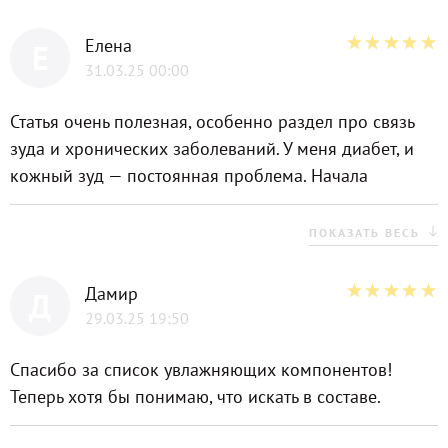
Елена
Е
31.03.25 00:00
Статья очень полезная, особенно раздел про связь
зуда и хронических заболеваний. У меня диабет, и
кожный зуд — постоянная проблема. Начала
использовать кремы с мочевиной, как вы советуете,
и стало легче. Но вот что неясно: как часто можно
ПОКАЗАТЬ ВЕСЬ
делать прохладные компрессы с травами? Не
повредит ли это коже при частом применении?
Дамир
Д
Хотелось бы уточнить этот момент. В остальном —
29.03.25 19:50
огромное спасибо!
Спасибо за список увлажняющих компонентов!
Теперь хотя бы понимаю, что искать в составе.