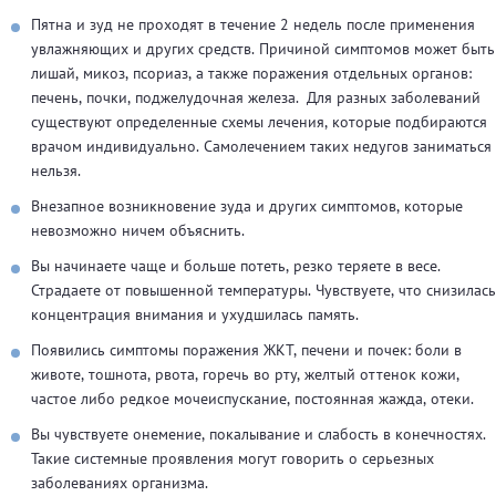
Пятна и зуд не проходят в течение 2 недель после применения
увлажняющих и других средств. Причиной симптомов может быть
лишай, микоз, псориаз, а также поражения отдельных органов:
печень, почки, поджелудочная железа. Для разных заболеваний
существуют определенные схемы лечения, которые подбираются
врачом индивидуально. Самолечением таких недугов заниматься
нельзя.
Внезапное возникновение зуда и других симптомов, которые
невозможно ничем объяснить.
Вы начинаете чаще и больше потеть, резко теряете в весе.
Страдаете от повышенной температуры. Чувствуете, что снизилась
концентрация внимания и ухудшилась память.
Появились симптомы поражения ЖКТ, печени и почек: боли в
животе, тошнота, рвота, горечь во рту, желтый оттенок кожи,
частое либо редкое мочеиспускание, постоянная жажда, отеки.
Вы чувствуете онемение, покалывание и слабость в конечностях.
Такие системные проявления могут говорить о серьезных
заболеваниях организма.