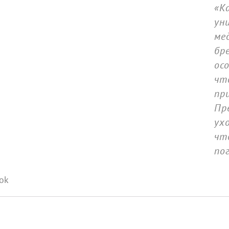
«К
ун
ме
бр
ос
чт
при
Пр
ух
чт
по
ok