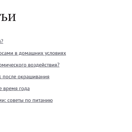
ТЬИ
й?
осами в домашних условиях
ермического воздействия?
к после окрашивания
е время года
ми: советы по питанию