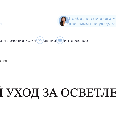
Подбор косметолога +
программа по уходу з
И
а и лечения кожи
акции
интересное
шампунь-пилинг для защиты волос с яблоком
Anti-Pollution peeling Shampoo with Swiss Apple
очищающий гель для кожи с акне для лица
осами
 УХОД ЗА ОСВЕТ