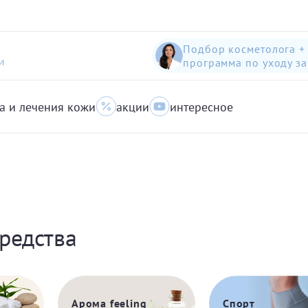
Подбор косметолога +
программа по уходу з
И
а и лечения кожи
акции
интересное
шампунь-пилинг для защиты волос с яблоком
Anti-Pollution peeling Shampoo with Swiss Apple
очищающий гель для кожи с акне для лица
редства
Арома feeling
Спорт