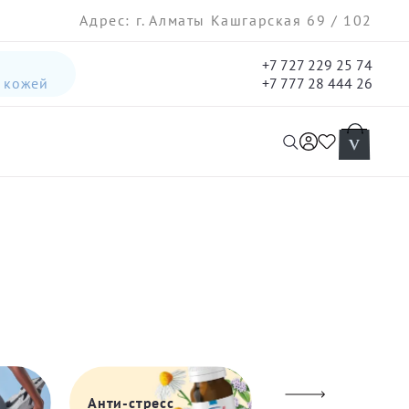
Адрес: г. Алматы Кашгарская 69 / 102
+7 727 229 25 74
а кожей
+7 777 28 444 26
интенсивная лифтинг-сыворотка для лица
гель три-актив для кожи лица с акне для лица
Анти-стресс
Для настроения