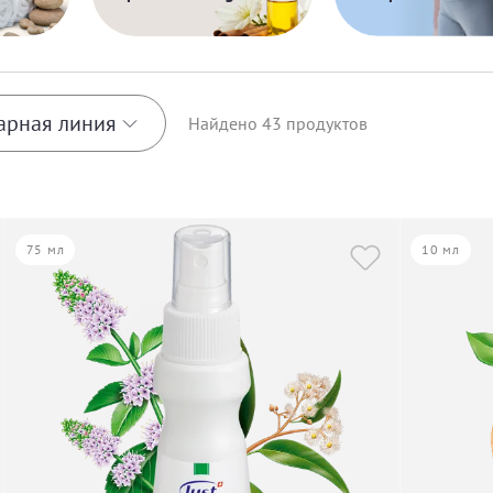
арная линия
Найдено
43
продуктов
ndle
75 мл
10 мл
ounding
anquillity