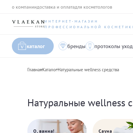
о компании
доставка и оплата
для косметологов
ИНТЕРНЕТ-МАГАЗИН
ПРОФЕССИОНАЛЬНОЙ КОСМЕТИК
каталог
бренды
протоколы уход
Главная
Каталог
Натуральные wellness средства
Натуральные wellness с
Сауна
О, ванна!