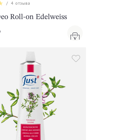
/
4
отзыва
eo Roll-on Edelweiss
₸