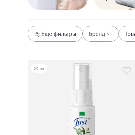
Еще фильтры
Бренд
Тов
Babor
Ca
30 мл
Comfort Zone
Gr
Just
Tr