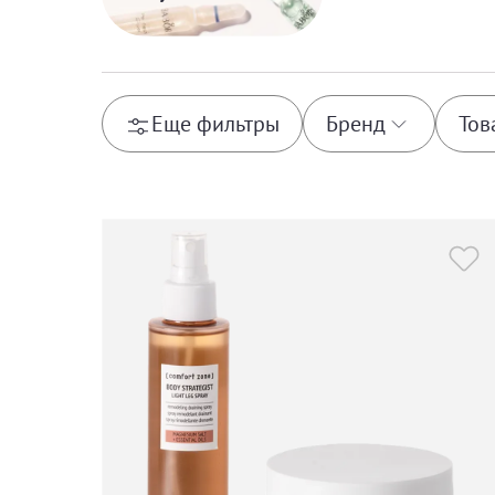
Еще фильтры
Бренд
Тов
Comfort Zone
Body