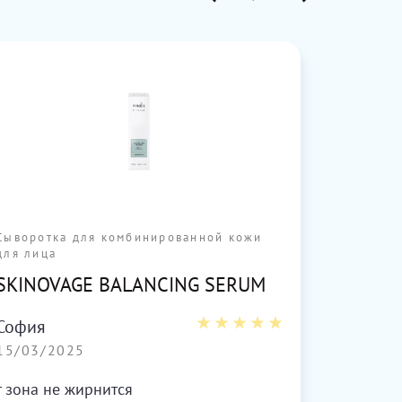
Сыворотка для комбинированной кожи
Набор 
для лица
DUAL 
SKINOVAGE BALANCING SERUM
CELL
София
Жанел
15/03/2025
11/03
т зона не жирнится
Этот н