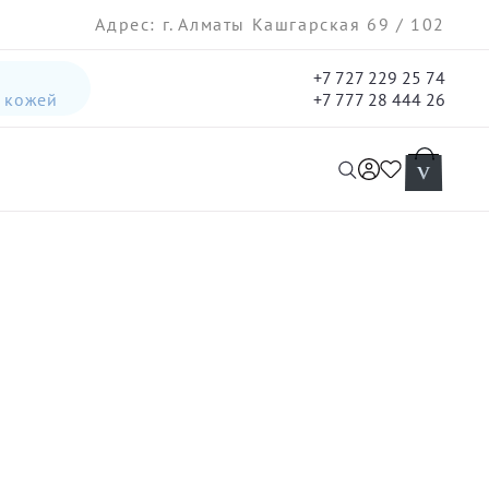
Адрес: г. Алматы Кашгарская 69 / 102
+7 727 229 25 74
а кожей
+7 777 28 444 26
интенсивная лифтинг-сыворотка для лица
гель три-актив для кожи лица с акне для лица