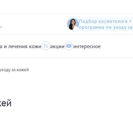
Подбор косметолога +
программа по уходу з
И
а и лечения кожи
акции
интересное
шампунь-пилинг для защиты волос с яблоком
Anti-Pollution peeling Shampoo with Swiss Apple
очищающий гель для кожи с акне для лица
уходу за кожей
жей