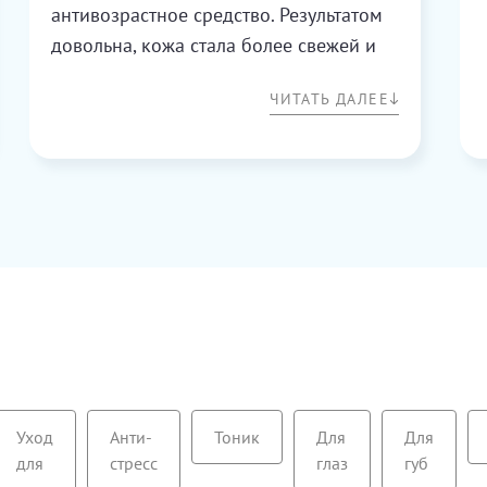
антивозрастное средство. Результатом
довольна, кожа стала более свежей и
увлажненной.
ЧИТАТЬ ДАЛЕЕ
Уход
Анти-
Тоник
Для
Для
для
стресс
глаз
губ