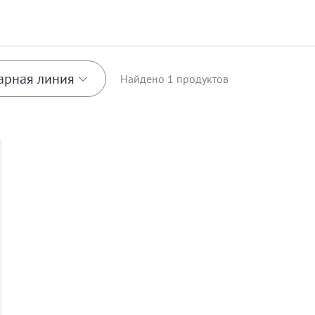
арная линия
Найдено
1
продуктов
 Strategist