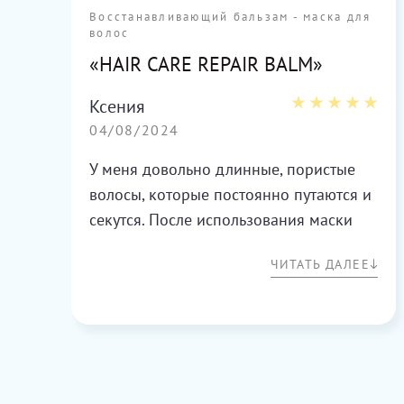
Восстанавливающий бальзам - маска для
волос
«HAIR CARE REPAIR BALM»
Ксения
04/08/2024
У меня довольно длинные, пористые
волосы, которые постоянно путаются и
секутся. После использования маски
волосы действительно становятся
ЧИТАТЬ ДАЛЕЕ
более мягкими и послушными, легче
расчесываются. Пушистость немного
уменьшается, но, к сожалению, не
исчезает полностью. Что мне
понравилось: консистенция бальзама
густая, кремовая, легко распределяется