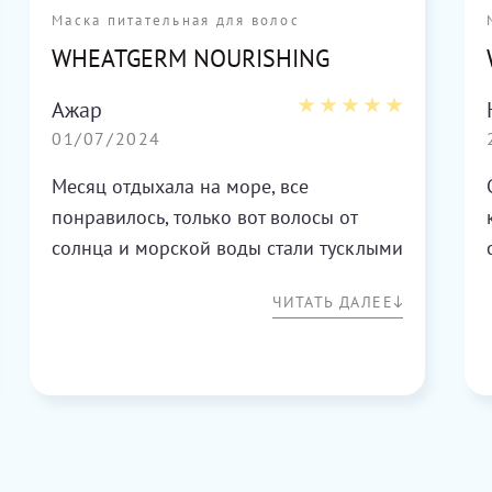
Маска питательная для волос
WHEATGERM NOURISHING
Ажар
01/07/2024
Месяц отдыхала на море, все
понравилось, только вот волосы от
солнца и морской воды стали тусклыми
и ломкими. Пробовала разные маски,
ЧИТАТЬ ДАЛЕЕ
но действия хватало на 1 день. Сейчас
2 недели использую эту маску и уже
волосы не узнать. Использую через
день после мытья головы. Совсем
немного маски втираю в кожу головы и
распределяю по волосам. Волосы стали