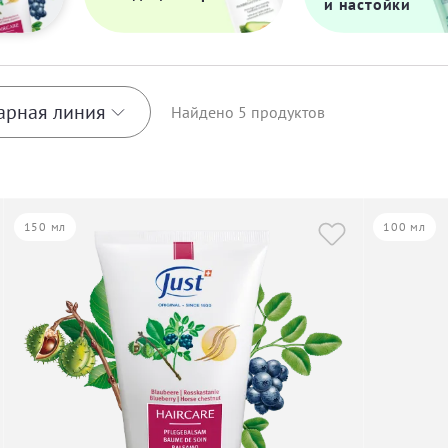
и настойки
арная линия
Найдено
5
продуктов
eatgerm
150 мл
100 мл
llow Bark