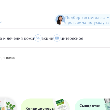
Подбор косметолога +
программа по уходу з
И
а и лечения кожи
акции
интересное
шампунь-пилинг для защиты волос с яблоком
Anti-Pollution peeling Shampoo with Swiss Apple
очищающий гель для кожи с акне для лица
для волос
Сыворотки
Кондиционеры