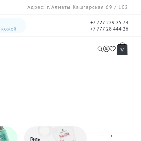
Адрес: г. Алматы Кашгарская 69 / 102
+7 727 229 25 74
а кожей
+7 777 28 444 26
интенсивная лифтинг-сыворотка для лица
гель три-актив для кожи лица с акне для лица
Гель
Лосьоны