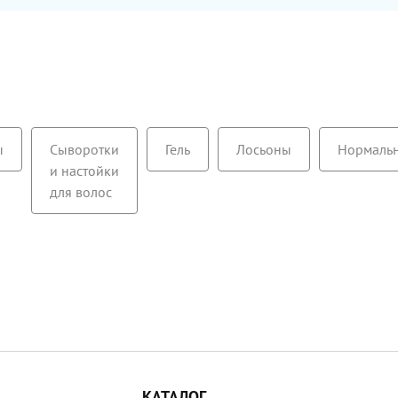
гладкими и послушными.
ы
Сыворотки
Гель
Лосьоны
Нормаль
и настойки
для волос
КАТАЛОГ