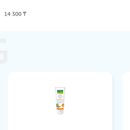
14 300 ₸
G