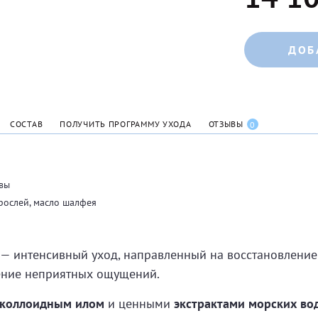
ДОБ
СОСТАВ
ПОЛУЧИТЬ ПРОГРАММУ УХОДА
ОТЗЫВЫ
0
овы
орослей, масло шалфея
— интенсивный уход, направленный на восстановление 
нение неприятных ощущений.
коллоидным илом
и ценными
экстрактами морских во