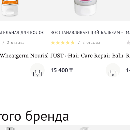
РОСЛЯМИ
АТЕЛЬНАЯ ДЛЯ ВОЛОС
ВОССТАНАВЛИВАЮЩИЙ БАЛЬЗАМ - МА
М
/
2
отзыва
/
2
отзыва
th seaweed
heatgerm Nourishing
JUST «Hair Care Repair Balm»
R
15 400 ₸
1
того бренда