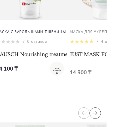
СКА ДЛЯ ВОЛОС
АСКА С ЗАРОДЫШАМИ ПШЕНИЦЫ ДЛЯ ВОЛОС
МАСКА ДЛЯ УКРЕПЛЕНИЯ В
/
0
отзывов
/
4
отзыва
AUSCH Nourishing treatment with wheatgerm
JUST MASK FOR STR
4 100 ₸
14 300 ₸