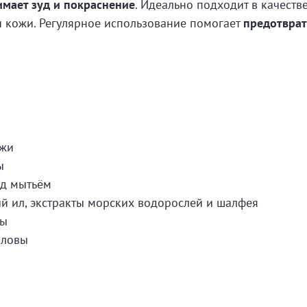
имает зуд и покраснение
. Идеально подходит в качеств
и кожи. Регулярное использование помогает
предотврат
ожи
ы
ед мытьём
ый ил, экстракты морских водорослей и шалфея
ты
оловы