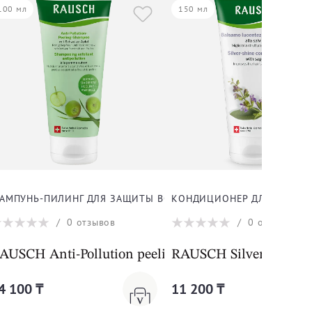
100 мл
150 мл
АМПУНЬ-ПИЛИНГ ДЛЯ ЗАЩИТЫ ВОЛОС С ЯБЛОКОМ
КОНДИЦИОНЕР ДЛЯ ПЕПЕЛЬ
/
0
отзывов
/
0
отзывов
E SHAMPOO
AUSCH Anti-Pollution peeling Shampoo with Swiss
RAUSCH Silver-shine t
4 100 ₸
11 200 ₸