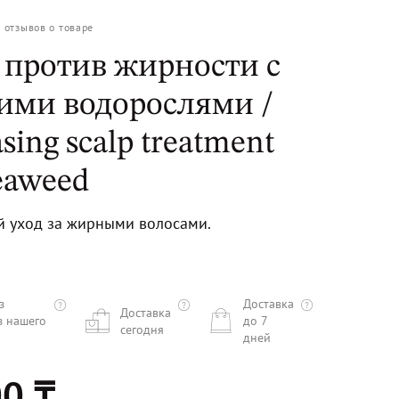
0
отзывов о товаре
 против жирности с
ими водорослями /
sing scalp treatment
eaweed
 уход за жирными волосами.
з
Доставка
Доставка
з нашего
до 7
сегодня
дней
0 ₸