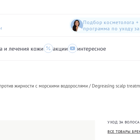
Подбор косметолога +
программа по уходу з
И
а и лечения кожи
акции
интересное
шампунь-пилинг для защиты волос с яблоком
Anti-Pollution peeling Shampoo with Swiss Apple
очищающий гель для кожи с акне для лица
против жирности с морскими водорослями / Degreasing scalp treatm
УХОД ЗА ВОЛОС
ВСЕ ТОВАРЫ БРЕ