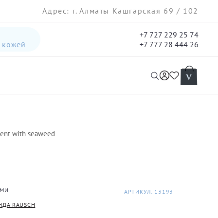
Адрес: г. Алматы Кашгарская 69 / 102
+7 727 229 25 74
а кожей
+7 777 28 444 26
интенсивная лифтинг-сыворотка для лица
гель три-актив для кожи лица с акне для лица
ent with seaweed
АМИ
АРТИКУЛ: 13193
НДА RAUSCH