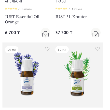
АПЕЛЬСИН
ТРАВЫ
/
4
отзыва
/
4
отзыва
JUST Essential Oil
JUST 31-Krauter
Orange
6 700 ₸
37 200 ₸
10 мл
10 мл