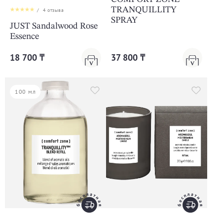
TRANQUILLITY
/
4
отзыва
SPRAY
JUST Sandalwood Rose
Essence
18 700 ₸
37 800 ₸
100 мл