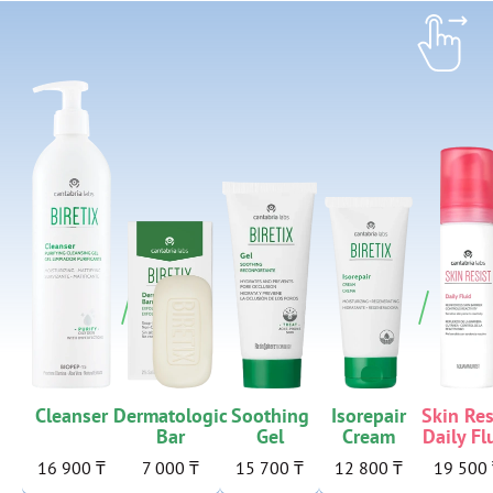
Cleanser
Dermatologic
Soothing
Isorepair
Skin Res
Bar
Gel
Cream
Daily Fl
16 900 ₸
7 000 ₸
15 700 ₸
12 800 ₸
19 500