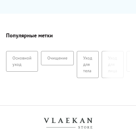
Популярные метки
Основной
Очищение
Уход
Уход
А
уход
для
для
с
тела
лица