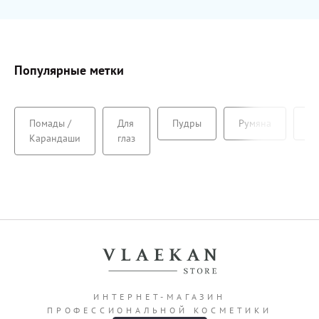
Популярные метки
Помады /
Для
Пудры
Румяна
Ту
Карандаши
глаз
ИНТЕРНЕТ-МАГАЗИН
ПРОФЕССИОНАЛЬНОЙ КОСМЕТИКИ