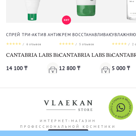
СПРЕЙ ТРИ-АКТИВ АНТИ-АКНЕ ДЛЯ ТЕЛА
КРЕМ ВОССТАНАВЛИВАЮЩИЙ ДЛЯ 
УВЛАЖНЯЮ
/
6
отзывов
/
5
отзывов
/
2
о
CANTABRIA LABS Biretix Tri-Active Spray Anti-Blemi
CANTABRIA LABS Biretix Isorep
CANTABRIA
14 100 ₸
12 800 ₸
5 000 ₸
ИНТЕРНЕТ-МАГАЗИН
ПРОФЕССИОНАЛЬНОЙ КОСМЕТИКИ