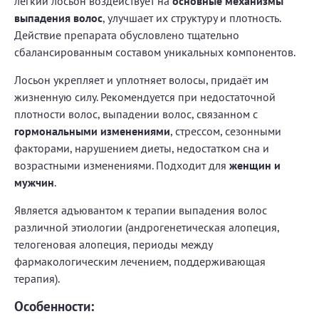
легкий лосьон воздействует на
основные механизмы
выпадения волос
, улучшает их структуру и плотность.
Действие препарата обусловлено тщательно
сбалансированным составом уникальных компонентов.
Лосьон укрепляет и уплотняет волосы, придаёт им
жизненную силу. Рекомендуется при недостаточной
плотности волос, выпадении волос, связанном с
гормональными изменениями
, стрессом, сезонными
факторами, нарушением диеты, недостатком сна и
возрастными изменениями. Подходит для
женщин и
мужчин
.
Является адъювантом к терапии выпадения волос
различной этиологии (андрогенетическая алопеция,
телогеновая алопеция, периоды между
фармакологическим лечением, поддерживающая
терапия).
Особенности: