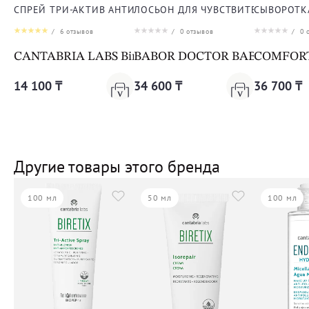
СПРЕЙ ТРИ-АКТИВ АНТИ-АКНЕ ДЛЯ ТЕЛА
ЛОСЬОН ДЛЯ ЧУВСТВИТЕЛЬНОЙ К
СЫВОРОТК
/
6
отзывов
/
0
отзывов
/
0
о
CANTABRIA LABS Biretix Tri-Active Spray Anti-Blemi
BABOR DOCTOR BABOR SENSITIV
COMFORT 
14 100 ₸
34 600 ₸
36 700 ₸
Другие товары этого бренда
100 мл
50 мл
100 мл