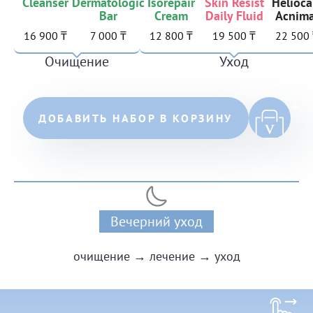
Cleanser
Dermatologic
Isorepair
Skin Resist
Helioca
Bar
Cream
Daily Fluid
Acnima
16 900 ₸
7 000 ₸
12 800 ₸
19 500 ₸
22 500
Очищение
Уход
ДОБАВИТЬ НАБОР В КОРЗИНУ
Вечерний уход
очищение → лечение → уход