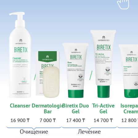
Cleanser
Dermatologic
Biretix Duo
Tri-Active
Isorepa
Bar
Gel
Gel
Crea
16 900 ₸
7 000 ₸
17 400 ₸
14 700 ₸
12 800
Очищение
Лечение