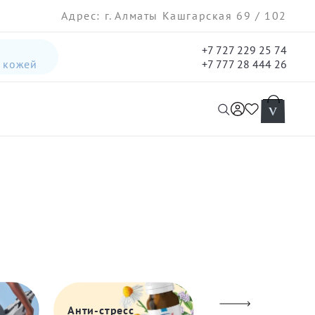
Адрес: г. Алматы Кашгарская 69 / 102
+7 727 229 25 74
а кожей
+7 777 28 444 26
интенсивная лифтинг-сыворотка для лица
гель три-актив для кожи лица с акне для лица
Анти-стресс
Для настроения