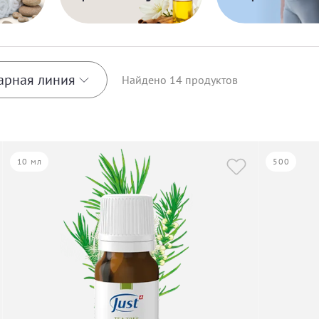
арная линия
Найдено
14
продуктов
anquillity
10 мл
500