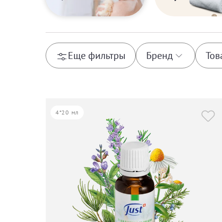
Еще фильтры
Бренд
Тов
Comfort Zone
Tr
4*20 мл
Just