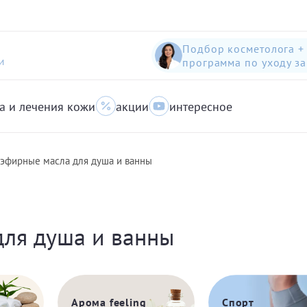
Подбор косметолога +
программа по уходу з
И
а и лечения кожи
акции
интересное
шампунь-пилинг для защиты волос с яблоком
Anti-Pollution peeling Shampoo with Swiss Apple
очищающий гель для кожи с акне для лица
 эфирные масла для душа и ванны
для душа и ванны
Арома feeling
Спорт