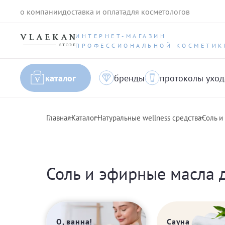
о компании
доставка и оплата
для косметологов
ИНТЕРНЕТ-МАГАЗИН
ПРОФЕССИОНАЛЬНОЙ КОСМЕТИК
каталог
бренды
протоколы уход
Главная
Каталог
Натуральные wellness средства
Соль и
Соль и эфирные масла 
Сауна
О, ванна!