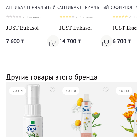
АНТИБАКТЕРИАЛЬНЫЙ СПРЕЙ ЭУКАСОЛ
АНТИБАКТЕРИАЛЬНЫЙ СПРЕЙ ЭУК
ЭФИРНОЕ 
/
0
отзывов
/
3
отзыва
/
4
о
JUST Eukasol
JUST Eukasol
JUST Essen
7 600 ₸
14 700 ₸
6 700 ₸
Другие товары этого бренда
30 мл
30 мл
30 мл