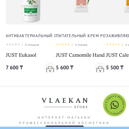
АНТИБАКТЕРИАЛЬНЫЙ СПРЕЙ ЭУКАСОЛ
ПИТАТЕЛЬНЫЙ КРЕМ РОМАШКА ДЛ
ЗАЖИВЛЯЮ
/
0
отзывов
/
4
отзыва
/
4
о
JUST Eukasol
JUST Camomile Hand Cream
JUST Cal
7 600 ₸
5 600 ₸
5 500 ₸
ИНТЕРНЕТ-МАГАЗИН
ПРОФЕССИОНАЛЬНОЙ КОСМЕТИКИ