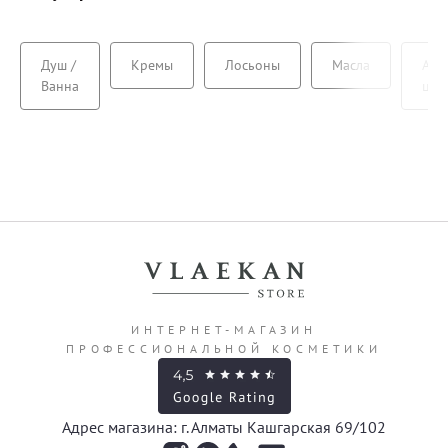
Душ /
Кремы
Лосьоны
Масла
Ант
Ванна
цел
ИНТЕРНЕТ-МАГАЗИН
ПРОФЕССИОНАЛЬНОЙ КОСМЕТИКИ
Адрес магазина: г. Алматы Кашгарская 69/102