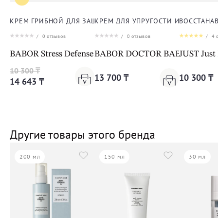
КРЕМ ГРИБНОЙ ДЛЯ ЗАЩИТЫ ОТ СТРЕССА ДЛЯ ЛИЦА
КРЕМ ДЛЯ УПРУГОСТИ И ЭЛАСТИЧ
ВОССТАНА
/
0
отзывов
/
0
отзывов
/
4
о
BABOR Stress Defense Mushroom Cream Cleanformanc
BABOR DOCTOR BABOR LIFTING 
JUST Just
10 300 ₸
13 700 ₸
10 300 ₸
14 643 ₸
Другие товары этого бренда
200 мл
150 мл
30 мл