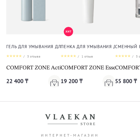
ГЕЛЬ ДЛЯ УМЫВАНИЯ ДЛЯ ЛИЦА
ПЕНКА ДЛЯ УМЫВАНИЯ ДЛЯ ЛИЦА
СМЕННЫЙ 
/
3
отзыва
/
1
отзыв
/
3
о
COMFORT ZONE Active Pureness Gel
COMFORT ZONE Essential Face
COMFORT Z
22 400 ₸
19 200 ₸
55 800 ₸
ИНТЕРНЕТ-МАГАЗИН