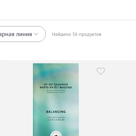
арная линия
Найдено
36
продуктов
t
r
Sun Soul
n
Tranquillity