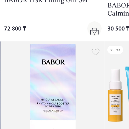
BABOR HSR Lifting Gift Set
BABOR 
Calmin
72 800 ₸
30 500 
50 мл