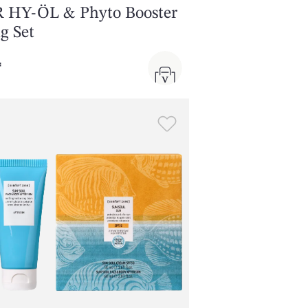
HY-ÖL & Phyto Booster
g Set
₸