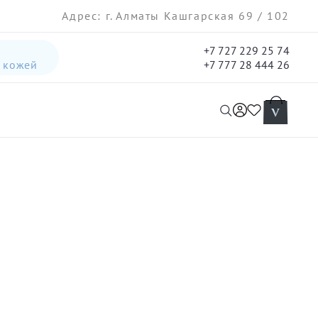
Адрес: г. Алматы Кашгарская 69 / 102
+7 727 229 25 74
а кожей
+7 777 28 444 26
интенсивная лифтинг-сыворотка для лица
гель три-актив для кожи лица с акне для лица