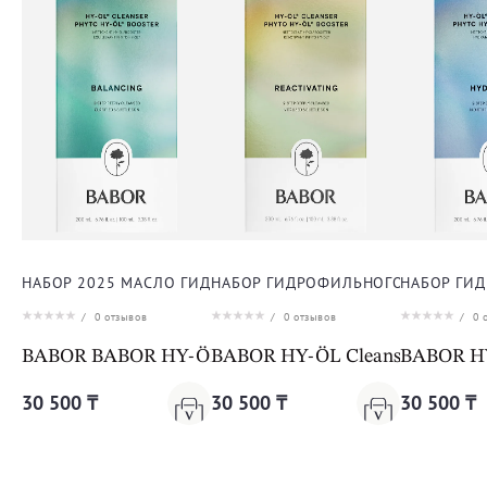
НАБОР 2025 МАСЛО ГИДРОФИЛЬНОЕ ОЧИЩАЮЩЕЕ + ФИТ
НАБОР ГИДРОФИЛЬНОГО ОЧИЩЕНИ
НАБОР ГИ
/
0
отзывов
/
0
отзывов
/
0
о
BABOR BABOR HY-ÖL Cleanser & Phyto Booster Balanc
BABOR HY-ÖL Cleanser & Phyto 
BABOR HY-
30 500 ₸
30 500 ₸
30 500 ₸