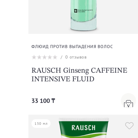
Egg-Oil
Ginseng
Iraltone
ФЛЮИД ПРОТИВ ВЫПАДЕНИЯ ВОЛОС
/
0
отзывов
Mallow
RAUSCH Ginseng CAFFEINE
Repair
INTENSIVE FLUID
33 100 ₸
150 мл