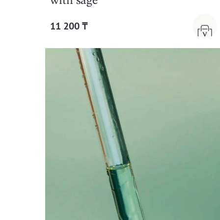
with sage
11 200 ₸