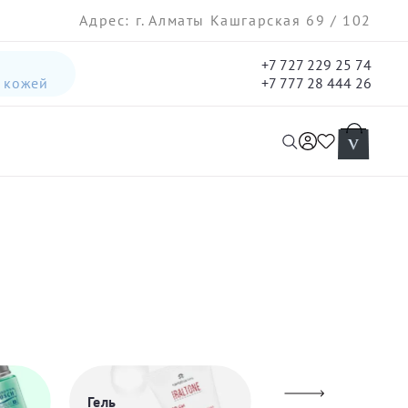
Адрес: г. Алматы Кашгарская 69 / 102
+7 727 229 25 74
а кожей
+7 777 28 444 26
интенсивная лифтинг-сыворотка для лица
гель три-актив для кожи лица с акне для лица
Гель
Лосьоны