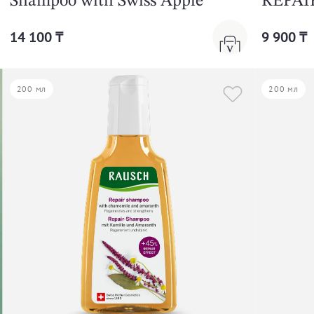
Shampoo with Swiss Apple
REPA
14 100 ₸
9 900 ₸
200 мл
200 мл