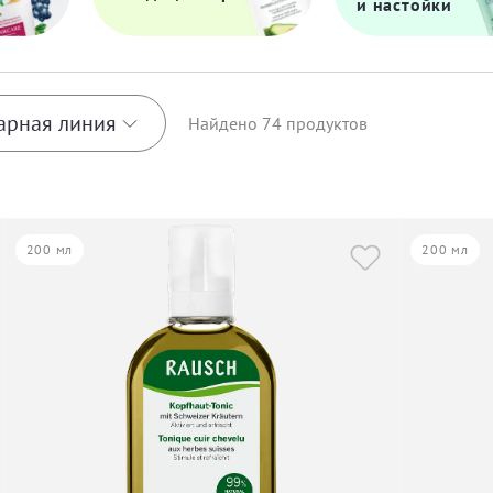
и настойки
арная линия
Найдено
74
продуктов
Sage Silver
200 мл
200 мл
Sensitive
Silver shine
Sun Soul
ruff
Swiss Apple