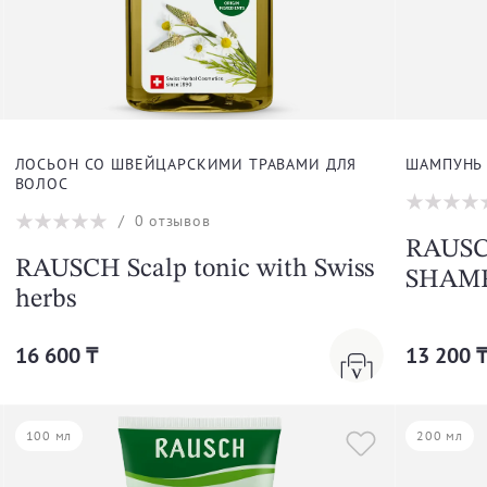
Swiss Herbal
Wheatgerm
Wild Rose
ЛОСЬОН СО ШВЕЙЦАРСКИМИ ТРАВАМИ ДЛЯ
ШАМПУНЬ 
ВОЛОС
Willow Bark
/
0
отзывов
RAUSC
RAUSCH Scalp tonic with Swiss
SHAM
herbs
16 600 ₸
13 200 
100 мл
200 мл