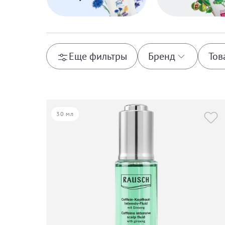
Еще фильтры
Бренд
Тов
Cantabria Labs
Amaranth
Rausch
30 мл
Comfort Zone
Avocado
Just
Calmoderm
Coltsfoot
Coltsfoot Antidund