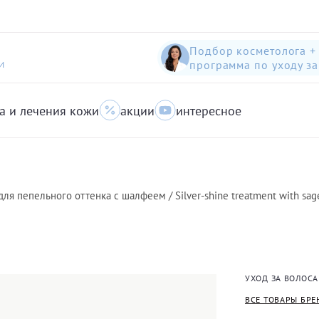
Подбор косметолога +
программа по уходу з
И
а и лечения кожи
акции
интересное
шампунь-пилинг для защиты волос с яблоком
Anti-Pollution peeling Shampoo with Swiss Apple
очищающий гель для кожи с акне для лица
для пепельного оттенка с шалфеем / Silver-shine treatment with sag
УХОД ЗА ВОЛОС
ВСЕ ТОВАРЫ БРЕ