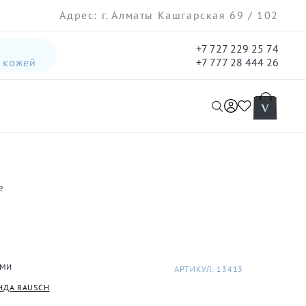
Адрес: г. Алматы Кашгарская 69 / 102
+7 727 229 25 74
а кожей
+7 777 28 444 26
интенсивная лифтинг-сыворотка для лица
гель три-актив для кожи лица с акне для лица
e
АМИ
АРТИКУЛ: 13413
НДА RAUSCH