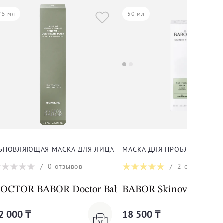
75 мл
50 мл
БНОВЛЯЮЩАЯ МАСКА ДЛЯ ЛИЦА
МАСКА ДЛЯ ПРОБЛЕМНОЙ 
/
0
отзывов
/
2
отзыва
cer 75ml
mask
OCTOR BABOR Doctor Babor Microbiomic Renewal
BABOR Skinovage Puri
2 000 ₸
18 500 ₸