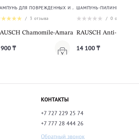
АМПУНЬ ДЛЯ ПОВРЕЖДЕННЫХ И ЛОМКИХ ВОЛОС
ШАМПУНЬ-ПИЛИНГ ДЛЯ ЗАЩ
/
3
отзыва
/
0
отзывов
E SHAMPOO
AUSCH Chamomile-Amaranth REPAIR SHAMPOO
RAUSCH Anti-Pollution
 900 ₸
14 100 ₸
КОНТАКТЫ
+7 727 229 25 74
+7 777 28 444 26
Обратный звонок