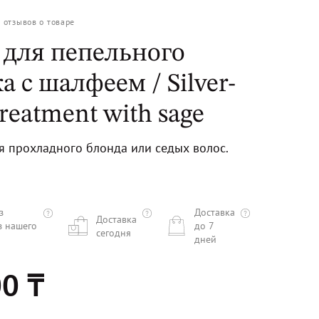
0
отзывов о товаре
 для пепельного
а с шалфеем / Silver-
treatment with sage
я прохладного блонда или седых волос.
з
Доставка
Доставка
з нашего
до 7
сегодня
дней
0 ₸