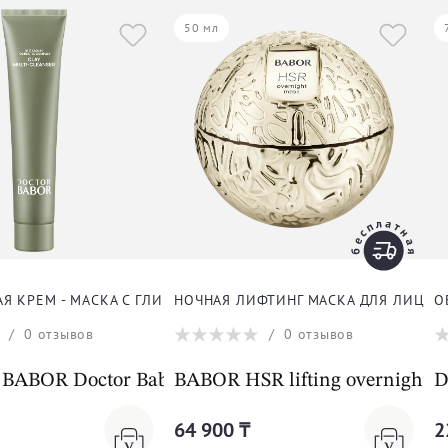
50 мл
 КРЕМ - МАСКА С ГЛИНОЙ ДЛЯ ЛИЦА
НОЧНАЯ ЛИФТИНГ МАСКА ДЛЯ ЛИЦА
О
/
0
отзывов
/
0
отзывов
ABOR Doctor Babor Microbiomic Clay Multi-Clean
BABOR HSR lifting overnight 
D
64 900 ₸
2