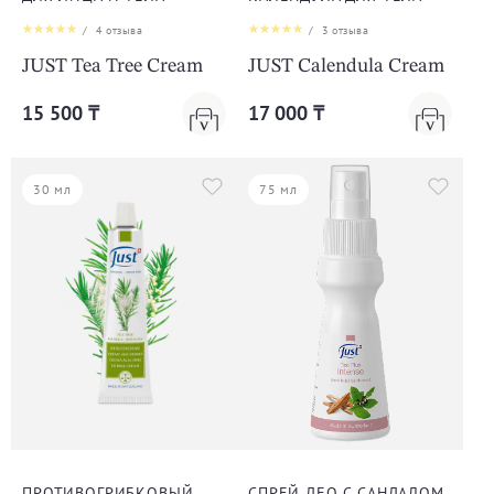
/
4
отзыва
/
3
отзыва
JUST Tea Tree Cream
JUST Calendula Cream
15 500 ₸
17 000 ₸
30 мл
75 мл
ПРОТИВОГРИБКОВЫЙ,
СПРЕЙ ДЕО С САНДАЛОМ