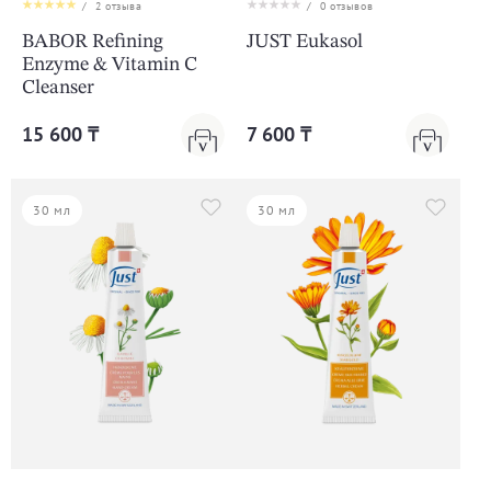
/
2
отзыва
/
0
отзывов
BABOR Refining
JUST Eukasol
Enzyme & Vitamin C
Cleanser
15 600 ₸
7 600 ₸
30 мл
30 мл