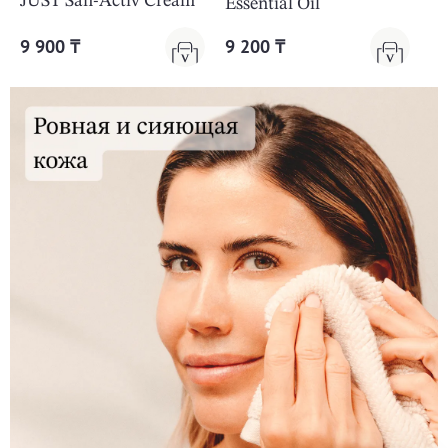
JUST San-Activ Cream
Essential Oil
9 900 ₸
9 200 ₸