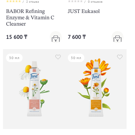
/
2
отзыва
/
0
отзывов
BABOR Refining
JUST Eukasol
Enzyme & Vitamin C
Cleanser
15 600 ₸
7 600 ₸
30 мл
30 мл