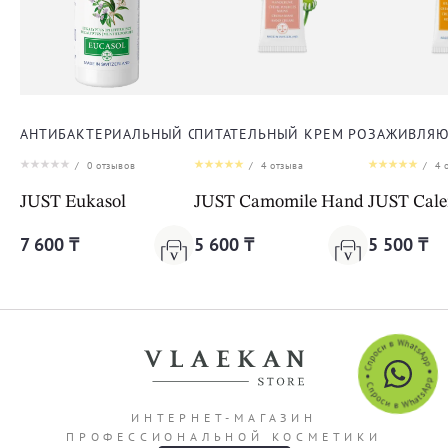
АНТИБАКТЕРИАЛЬНЫЙ СПРЕЙ ЭУКАСОЛ
ПИТАТЕЛЬНЫЙ КРЕМ РОМАШКА ДЛ
ЗАЖИВЛЯЮ
/
0
отзывов
/
4
отзыва
/
4
о
JUST Eukasol
JUST Camomile Hand Cream
JUST Cal
7 600 ₸
5 600 ₸
5 500 ₸
ИНТЕРНЕТ-МАГАЗИН
ПРОФЕССИОНАЛЬНОЙ КОСМЕТИКИ