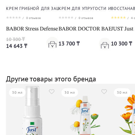
КРЕМ ГРИБНОЙ ДЛЯ ЗАЩИТЫ ОТ СТРЕССА ДЛЯ ЛИЦА
КРЕМ ДЛЯ УПРУГОСТИ И ЭЛАСТИЧ
ВОССТАНА
/
0
отзывов
/
0
отзывов
/
4
о
BABOR Stress Defense Mushroom Cream Cleanformanc
BABOR DOCTOR BABOR LIFTING 
JUST Just
10 300 ₸
13 700 ₸
10 300 ₸
14 643 ₸
Другие товары этого бренда
30 мл
30 мл
30 мл