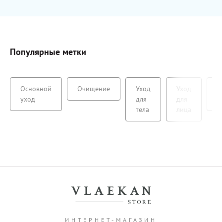
Популярные метки
Основной
Очищение
Уход
Уход
А
уход
для
для
с
тела
лица
ИНТЕРНЕТ-МАГАЗИН