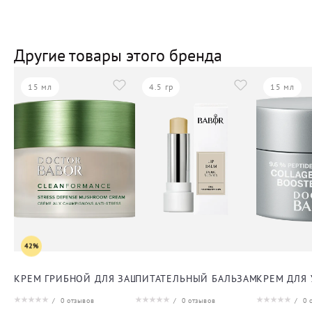
Другие товары этого бренда
15 мл
4.5 гр
15 мл
42%
КРЕМ ГРИБНОЙ ДЛЯ ЗАЩИТЫ ОТ СТРЕССА ДЛЯ ЛИЦА
ПИТАТЕЛЬНЫЙ БАЛЬЗАМ ДЛЯ ГУБ
КРЕМ ДЛЯ
/
0
отзывов
/
0
отзывов
/
0
о