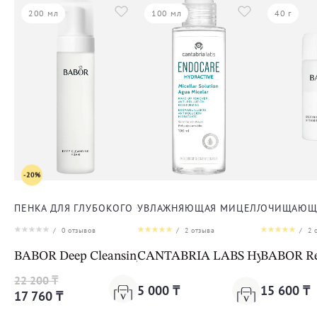
200 мл
100 мл
40 г
-20%
ПЕНКА ДЛЯ ГЛУБОКОГО ОЧИЩЕНИЯ КОЖИ ЛИЦА
УВЛАЖНЯЮЩАЯ МИЦЕЛЛЯРНАЯ ВОД
ОЧИЩАЮЩА
/
0
отзывов
/
2
отзыва
/
2
о
BABOR Deep Cleansing Foam
CANTABRIA LABS Hydractive Mic
BABOR Ref
22 200 ₸
5 000 ₸
15 600 ₸
17 760 ₸