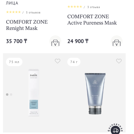
ЛИЦА
/
3
отзыва
/
5
отзывов
COMFORT ZONE
COMFORT ZONE
Active Pureness Mask
Renight Mask
35 700 ₸
24 900 ₸
75 мл
74 г