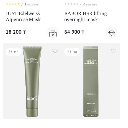
/
5
отзывов
/
0
отзывов
JUST Edelweiss
BABOR HSR lifting
Alpenrose Mask
overnight mask
18 200 ₸
64 900 ₸
75 мл
75 мл