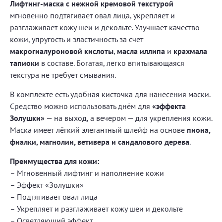
Лифтинг-маска с нежной кремовой текстурой
мгновенно подтягивает овал лица, укрепляет и
разглаживает кожу шеи и декольте. Улучшает качество
кожи, упругость и эластичность за счет
макрогиалуроновой кислоты
,
масла иллипа
и
крахмала
тапиоки
в составе. Богатая, легко впитывающаяся
текстура не требует смывания.
В комплекте есть удобная кисточка для нанесения маски.
Средство можно использовать днём для
«эффекта
Золушки»
— на выход, а вечером — для укрепления кожи.
Маска имеет лёгкий элегантный шлейф на основе
пиона,
фиалки, магнолии, ветивера и сандалового дерева
.
Преимущества для кожи:
– Мгновенный лифтинг и наполнение кожи
– Эффект «Золушки»
– Подтягивает овал лица
– Укрепляет и разглаживает кожу шеи и декольте
– Осветляющий эффект