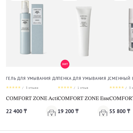
ГЕЛЬ ДЛЯ УМЫВАНИЯ ДЛЯ ЛИЦА
ПЕНКА ДЛЯ УМЫВАНИЯ ДЛЯ ЛИЦА
СМЕННЫЙ 
/
3
отзыва
/
1
отзыв
/
3
о
COMFORT ZONE Active Pureness Gel
COMFORT ZONE Essential Face
COMFORT Z
22 400 ₸
19 200 ₸
55 800 ₸