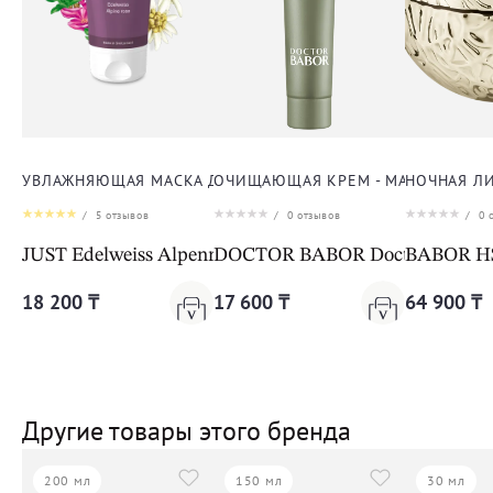
УВЛАЖНЯЮЩАЯ МАСКА ДЛЯ ЛИЦА
ОЧИЩАЮЩАЯ КРЕМ - МАСКА С ГЛИ
НОЧНАЯ Л
/
5
отзывов
/
0
отзывов
/
0
о
JUST Edelweiss Alpenrose Mask
DOCTOR BABOR Doctor Babor Mi
BABOR HSR
18 200 ₸
17 600 ₸
64 900 ₸
Другие товары этого бренда
200 мл
150 мл
30 мл