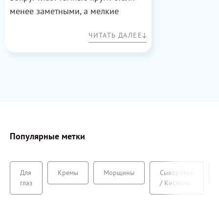
менее заметными, а мелкие
морщинки разгладились. Легкая
ЧИТАТЬ ДАЛЕЕ
текстура и быстрое впитывание —
идеально для утреннего ухода.
Очень довольна!
Популярные метки
Для
Кремы
Морщины
Сыворотки
глаз
/ Кислоты