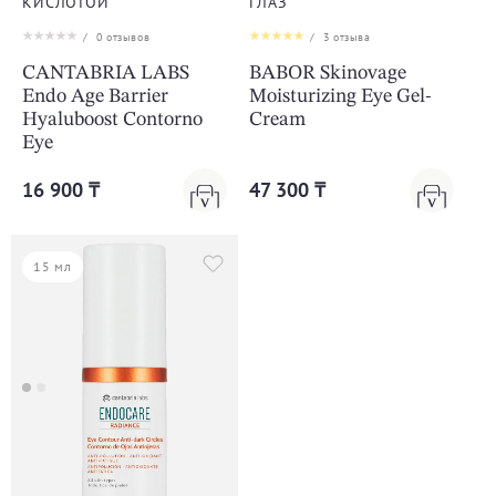
КИСЛОТОЙ
ГЛАЗ
/
0
отзывов
/
3
отзыва
CANTABRIA LABS
BABOR Skinovage
Endo Age Barrier
Moisturizing Eye Gel-
Hyaluboost Contorno
Cream
Eye
16 900 ₸
47 300 ₸
15 мл