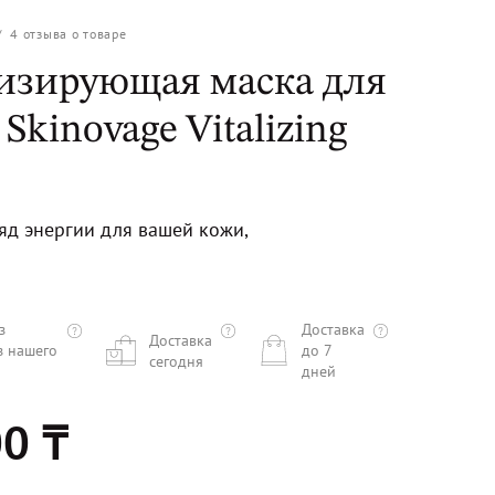
/
4
отзыва о товаре
изирующая маска для
 Skinovage Vitalizing
д энергии для вашей кожи,
з
Доставка
Доставка
з нашего
до 7
сегодня
дней
0 ₸