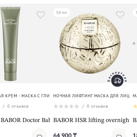
50 мл
 КРЕМ - МАСКА С ГЛИНОЙ ДЛЯ ЛИЦА
НОЧНАЯ ЛИФТИНГ МАСКА ДЛЯ ЛИЦА
М
/
0
отзывов
/
0
отзывов
ABOR Doctor Babor Microbiomic Clay Multi-Clean
BABOR HSR lifting overnight 
B
64 900 ₸
1