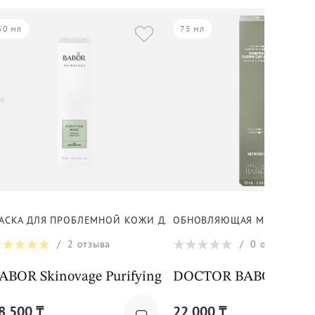
50 мл
75 мл
АСКА ДЛЯ ПРОБЛЕМНОЙ КОЖИ ДЛЯ ЛИЦА
ОБНОВЛЯЮЩАЯ МАСКА ДЛЯ
/
2
отзыва
/
0
отзывов
cer 75ml
mask
ABOR Skinovage Purifying Mask
DOCTOR BABOR Doctor
8 500 ₸
22 000 ₸