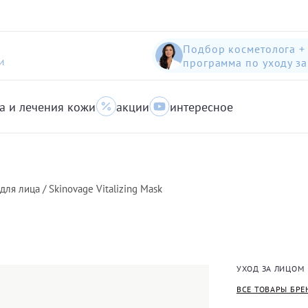
Подбор косметолога +
программа по уходу з
И
а и лечения кожи
акции
интересное
шампунь-пилинг для защиты волос с яблоком
Anti-Pollution peeling Shampoo with Swiss Apple
очищающий гель для кожи с акне для лица
ля лица / Skinovage Vitalizing Mask
УХОД ЗА ЛИЦОМ
ВСЕ ТОВАРЫ БРЕ