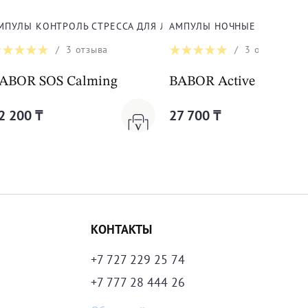
СТИ КОЖИ ДЛЯ ЛИЦА
МПУЛЫ КОНТРОЛЬ СТРЕССА ДЛЯ ЛИЦА, ШЕИ И ДЕКОЛЬТЕ
АМПУЛЫ НОЧНЫЕ ДЛЯ ЛИЦА
/
3
отзыва
/
3
отзыва
 Collagen-Peptide Booster Cream
ABOR SOS Calming
BABOR Active Night Fl
2 200 ₸
27 700 ₸
КОНТАКТЫ
+7 727 229 25 74
+7 777 28 444 26