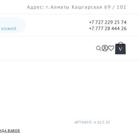
Адрес: г. Алматы Кашгарская 69 / 102
+7 727 229 25 74
а кожей
+7 777 28 444 26
интенсивная лифтинг-сыворотка для лица
гель три-актив для кожи лица с акне для лица
АРТИКУЛ: 4.012.55
НДА BABOR