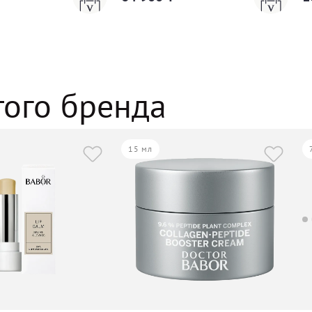
того бренда
15 мл