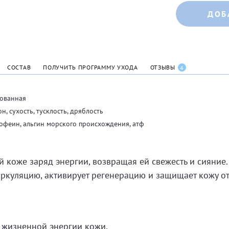
ДОБ
СОСТАВ
ПОЛУЧИТЬ ПРОГРАММУ УХОДА
ОТЗЫВЫ
4
рованная
, сухость, тусклость, дряблость
 кофеин, альгин морского происхождения, атф
 коже заряд энергии, возвращая ей свежесть и сияние.
куляцию, активирует регенерацию и защищает кожу от
 жизненной энергии кожи.