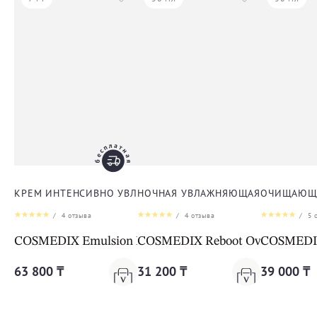
КРЕМ ИНТЕНСИВНО УВЛАЖНЯЮЩИЙ ДЛЯ ЛИЦА
НОЧНАЯ УВЛАЖНЯЮЩАЯ СЫВОРОТК
ОЧИЩАЮЩА
/
4
отзыва
/
4
отзыва
/
5
о
COSMEDIX Emulsion Intense Hydrator
COSMEDIX Reboot Overnight Hy
COSMEDIX 
63 800 ₸
31 200 ₸
39 000 ₸