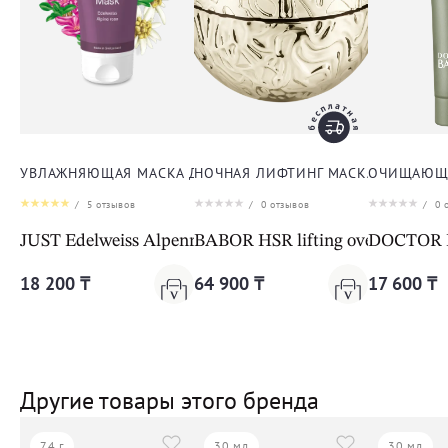
УВЛАЖНЯЮЩАЯ МАСКА ДЛЯ ЛИЦА
НОЧНАЯ ЛИФТИНГ МАСКА ДЛЯ ЛИЦ
ОЧИЩАЮЩА
/
5
отзывов
/
0
отзывов
/
0
о
JUST Edelweiss Alpenrose Mask
BABOR HSR lifting overnight m
DOCTOR BA
18 200 ₸
64 900 ₸
17 600 ₸
Другие товары этого бренда
74 г
30 мл
30 мл