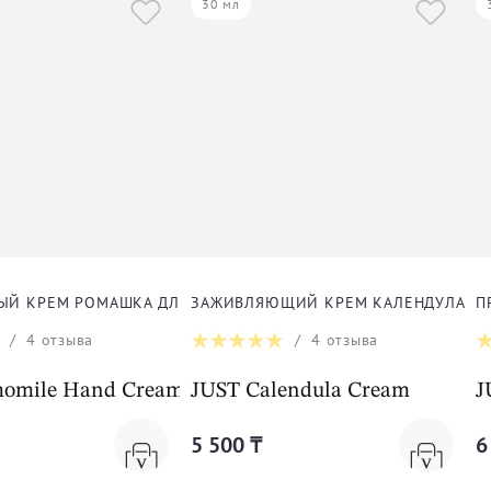
30 мл
ЫЙ КРЕМ РОМАШКА ДЛЯ РУК
ЗАЖИВЛЯЮЩИЙ КРЕМ КАЛЕНДУЛА
П
/
4
отзыва
/
4
отзыва
omile Hand Cream
JUST Calendula Cream
J
5 500 ₸
6