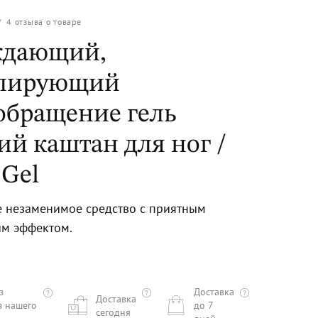
/
4
отзыва о товаре
ждающий,
улирующий
обращение гель
ий каштан для ног /
 Gel
 незаменимое средство с приятным
м эффектом.
з
Доставка
Доставка
з нашего
до 7
сегодня