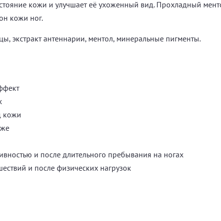
тояние кожи и улучшает её ухоженный вид. Прохладный мент
н кожи ног.
ицы, экстракт антеннарии, ментол, минеральные пигменты.
ффект
х
д кожи
аже
ивностью и после длительного пребывания на ногах
ествий и после физических нагрузок