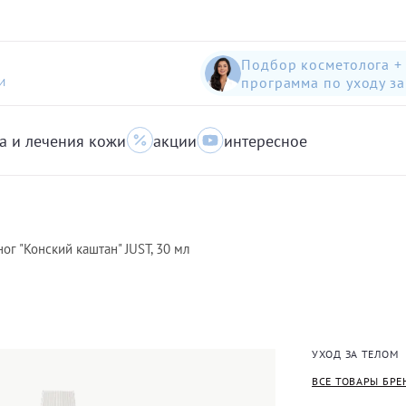
Подбор косметолога +
программа по уходу з
И
а и лечения кожи
акции
интересное
шампунь-пилинг для защиты волос с яблоком
Anti-Pollution peeling Shampoo with Swiss Apple
очищающий гель для кожи с акне для лица
ог "Конский каштан" JUST, 30 мл
УХОД ЗА ТЕЛОМ
ВСЕ ТОВАРЫ БРЕ