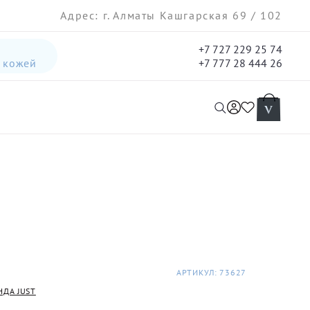
Адрес: г. Алматы Кашгарская 69 / 102
+7 727 229 25 74
а кожей
+7 777 28 444 26
интенсивная лифтинг-сыворотка для лица
гель три-актив для кожи лица с акне для лица
АРТИКУЛ: 73627
НДА JUST