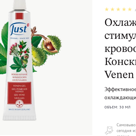
Охла
стим
крово
Конск
Venen
Эффективное
охлаждающи
ОБЪЕМ: 30 МЛ
Самовыво
сегодня и