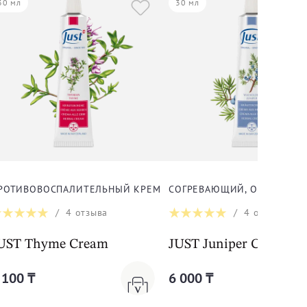
30 мл
30 мл
РОТИВОВОСПАЛИТЕЛЬНЫЙ КРЕМ ТИМЬЯН ДЛЯ ТЕЛА
СОГРЕВАЮЩИЙ, ОЗДОРАВЛ
/
4
отзыва
/
4
отзыва
UST Thyme Cream
JUST Juniper Cream
 100 ₸
6 000 ₸