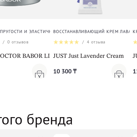
ЛИЦА
УПРУГОСТИ И ЭЛАСТИЧНОСТИ КОЖИ ДЛЯ ЛИЦА
ВОССТАНАВЛИВАЮЩИЙ КРЕМ ЛАВАНДА
К
/
0
отзывов
/
4
отзыва
m Cleanformance
CTOR BABOR LIFTING Collagen-Peptide Booster
JUST Just Lavender Cream
J
10 300 ₸
1
того бренда