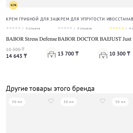
42%
КРЕМ ГРИБНОЙ ДЛЯ ЗАЩИТЫ ОТ СТРЕССА ДЛЯ ЛИЦА
КРЕМ ДЛЯ УПРУГОСТИ И ЭЛАСТИЧ
ВОССТАНА
/
0
отзывов
/
0
отзывов
/
4
о
BABOR Stress Defense Mushroom Cream Cleanformanc
BABOR DOCTOR BABOR LIFTING 
JUST Just
10 300 ₸
13 700 ₸
10 300 ₸
14 643 ₸
Другие товары этого бренда
30 мл
30 мл
30 мл