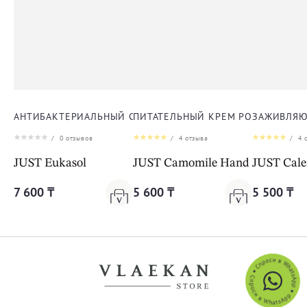
АНТИБАКТЕРИАЛЬНЫЙ СПРЕЙ ЭУКАСОЛ
ПИТАТЕЛЬНЫЙ КРЕМ РОМАШКА ДЛ
ЗАЖИВЛЯЮ
/
0
отзывов
/
4
отзыва
/
4
о
JUST Eukasol
JUST Camomile Hand Cream
JUST Cal
7 600 ₸
5 600 ₸
5 500 ₸