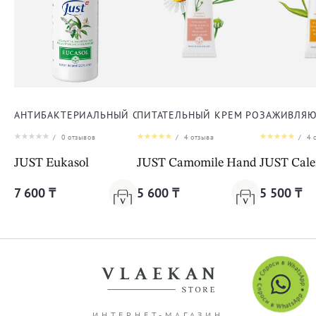
АНТИБАКТЕРИАЛЬНЫЙ СПРЕЙ ЭУКАСОЛ
ПИТАТЕЛЬНЫЙ КРЕМ РОМАШКА ДЛ
ЗАЖИВЛЯЮ
/
0
отзывов
/
4
отзыва
/
4
о
JUST Eukasol
JUST Camomile Hand Cream
JUST Cal
7 600 ₸
5 600 ₸
5 500 ₸
ИНТЕРНЕТ-МАГАЗИН