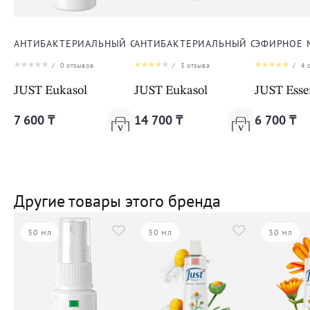
АНТИБАКТЕРИАЛЬНЫЙ СПРЕЙ ЭУКАСОЛ
АНТИБАКТЕРИАЛЬНЫЙ СПРЕЙ ЭУК
ЭФИРНОЕ 
/
0
отзывов
/
3
отзыва
/
4
о
JUST Eukasol
JUST Eukasol
JUST Essen
7 600 ₸
14 700 ₸
6 700 ₸
Другие товары этого бренда
30 мл
30 мл
30 мл