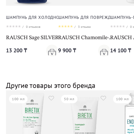
ШАМПУНЬ ДЛЯ ХОЛОДНОГО БЛОНДА
ШАМПУНЬ ДЛЯ ПОВРЕЖДЕННЫХ И 
ШАМПУНЬ-
/
0
отзывов
/
3
отзыва
/
0
о
RAUSCH Sage SILVER-SHINE SHAMPOO
RAUSCH Chamomile-Amarant
RAUSCH An
13 200 ₸
9 900 ₸
14 100 ₸
Другие товары этого бренда
100 мл
50 мл
100 мл