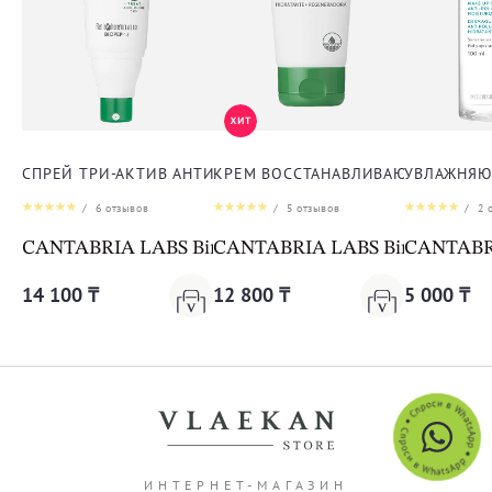
СПРЕЙ ТРИ-АКТИВ АНТИ-АКНЕ ДЛЯ ТЕЛА
КРЕМ ВОССТАНАВЛИВАЮЩИЙ ДЛЯ 
УВЛАЖНЯЮ
/
6
отзывов
/
5
отзывов
/
2
о
CANTABRIA LABS Biretix Tri-Active Spray Anti-Blemi
CANTABRIA LABS Biretix Isorep
CANTABRIA
14 100 ₸
12 800 ₸
5 000 ₸
ИНТЕРНЕТ-МАГАЗИН