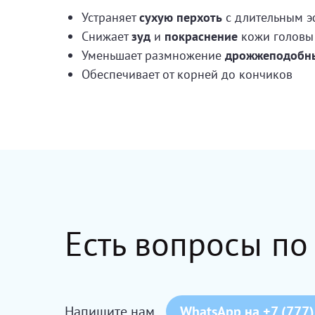
Устраняет
сухую перхоть
с длительным 
Снижает
зуд
и
покраснение
кожи головы
Уменьшает размножение
дрожжеподобны
Обеспечивает
от корней до кончиков
Есть вопросы по
Напишите нам
WhatsApp на +7 (777)