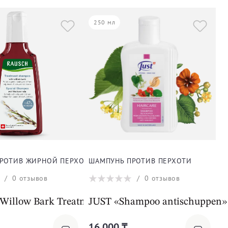
250 мл
Й
РОТИВ ЖИРНОЙ ПЕРХОТИ
ШАМПУНЬ ПРОТИВ ПЕРХОТИ
/
0
отзывов
/
0
отзывов
ltsfoot
illow Bark Treatment Shampoo
JUST «Shampoo antischuppen»
16 000 ₸