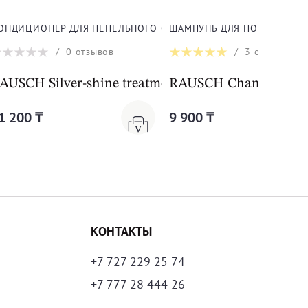
ОНДИЦИОНЕР ДЛЯ ПЕПЕЛЬНОГО ОТТЕНКА С ШАЛФЕЕМ
ШАМПУНЬ ДЛЯ ПОВРЕЖДЕН
/
0
отзывов
/
3
отзыва
E SHAMPOO
AUSCH Silver-shine treatment with sage
RAUSCH Chamomile-
1 200 ₸
9 900 ₸
КОНТАКТЫ
+7 727 229 25 74
+7 777 28 444 26