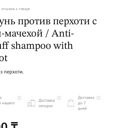
0
отзывов о товаре
нь против перхоти с
-мачехой / Anti-
ff shampoo with
ot
з перхоти.
з
Доставка
Доставка
з нашего
до 7
сегодня
дней
0 ₸