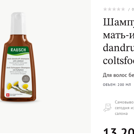
/
Шампу
мать-и
dandru
coltsfo
Для волос бе
ОБЪЕМ: 200 МЛ
Самовыво
сегодня и
салона
13 20