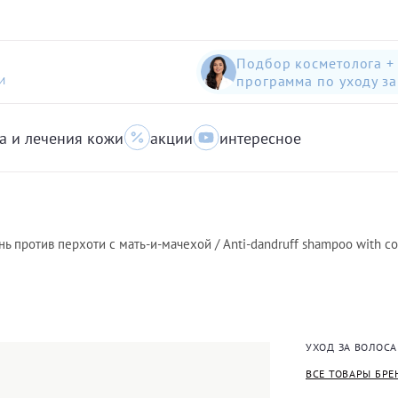
Подбор косметолога +
программа по уходу з
И
а и лечения кожи
акции
интересное
шампунь-пилинг для защиты волос с яблоком
Anti-Pollution peeling Shampoo with Swiss Apple
очищающий гель для кожи с акне для лица
ь против перхоти с мать-и-мачехой / Anti-dandruff shampoo with col
УХОД ЗА ВОЛОС
ВСЕ ТОВАРЫ БРЕ