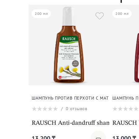
200 мл
200 мл
ШАМПУНЬ ПРОТИВ ПЕРХОТИ С МАТЬ-И-МАЧЕХО
ШАМПУНЬ П
/
0
отзывов
RAUSCH Anti-dandruff shampoo with co
RAUSCH W
13 200 ₸
13 000 ₸