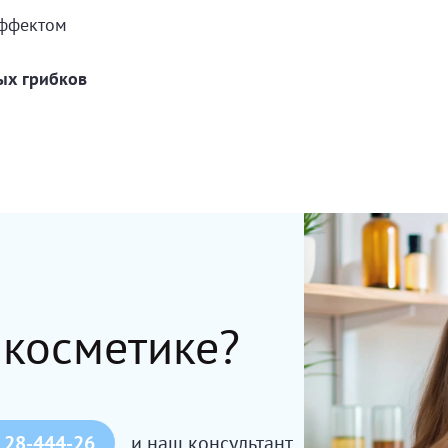
эффектом
х грибков
 косметике?
 28-444-26
и наш консультант