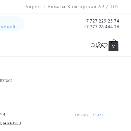
Адрес: г. Алматы Кашгарская 69 / 102
+7 727 229 25 74
а кожей
+7 777 28 444 26
интенсивная лифтинг-сыворотка для лица
гель три-актив для кожи лица с акне для лица
tsfoot
АМИ
АРТИКУЛ: 11415
НДА RAUSCH