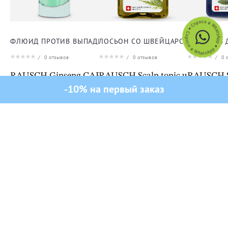
ФЛЮИД ПРОТИВ ВЫПАДЕНИЯ ВОЛОС
ЛОСЬОН СО ШВЕЙЦАРСКИМИ ТРАВ
ШАМПУНЬ 
/
0
отзывов
/
0
отзывов
/
0
о
RAUSCH Ginseng CAFFEINE INTENSIVE FLUID
RAUSCH Scalp tonic with Swiss 
RAUSCH 
-10% на первый заказ
33 100 ₸
16 600 ₸
13 200 ₸
ИНТЕРНЕТ-МАГАЗИН
ПРОФЕССИОНАЛЬНОЙ КОСМЕТИКИ