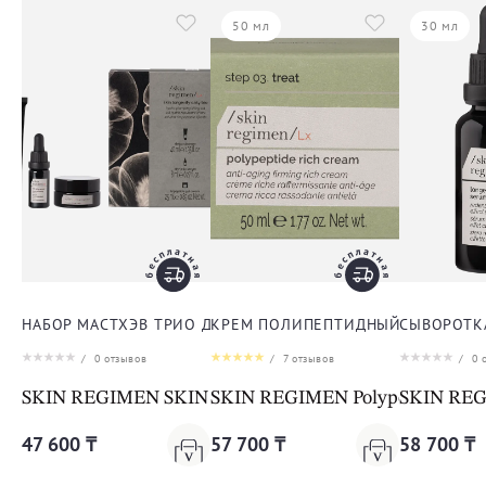
50 мл
30 мл
НАБОР МАСТХЭВ ТРИО ДЛЯ ЛИЦА
КРЕМ ПОЛИПЕПТИДНЫЙ ПИТАТЕЛЬ
СЫВОРОТК
/
0
отзывов
/
7
отзывов
/
0
о
SKIN REGIMEN SKIN REGIMEN GIFT KIT
SKIN REGIMEN Polypeptide Ric
SKIN RE
47 600 ₸
57 700 ₸
58 700 ₸