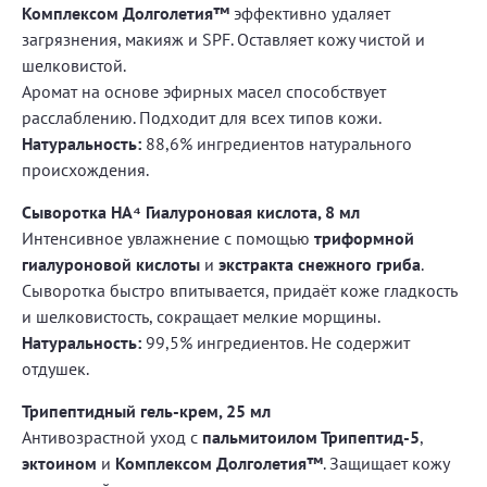
Комплексом Долголетия™
эффективно удаляет
загрязнения, макияж и SPF. Оставляет кожу чистой и
шелковистой.
Аромат на основе эфирных масел способствует
расслаблению. Подходит для всех типов кожи.
Натуральность:
88,6% ингредиентов натурального
происхождения.
Сыворотка HA⁴ Гиалуроновая кислота, 8 мл
Интенсивное увлажнение с помощью
триформной
гиалуроновой кислоты
и
экстракта снежного гриба
.
Сыворотка быстро впитывается, придаёт коже гладкость
и шелковистость, сокращает мелкие морщины.
Натуральность:
99,5% ингредиентов. Не содержит
отдушек.
Трипептидный гель-крем, 25 мл
Антивозрастной уход с
пальмитоилом Трипептид-5
,
эктоином
и
Комплексом Долголетия™
. Защищает кожу