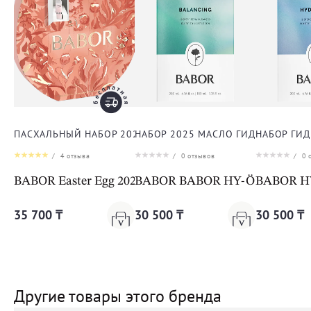
ПАСХАЛЬНЫЙ НАБОР 2025 ДЛЯ ЛИЦА
НАБОР 2025 МАСЛО ГИДРОФИЛЬН
НАБОР ГИ
/
4
отзыва
/
0
отзывов
/
0
о
BABOR Easter Egg 2025
BABOR BABOR HY-ÖL Cleanser & 
BABOR HY-
35 700 ₸
30 500 ₸
30 500 ₸
Другие товары этого бренда