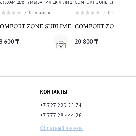
АЛЬЗАМ ДЛЯ УМЫВАНИЯ ДЛЯ ЛИЦА
COMFORT ZONE СПРЕЙ СОЛ
/
0
отзывов
/
0
отзывов
e Wash
OMFORT ZONE SUBLIME SKIN PRO SKIN BARR
COMFORT ZONE Sun Sou
8 600 ₸
20 800 ₸
КОНТАКТЫ
+7 727 229 25 74
+7 777 28 444 26
Обратный звонок