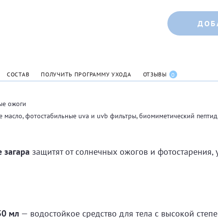
ДОБ
СОСТАВ
ПОЛУЧИТЬ ПРОГРАММУ УХОДА
ОТЗЫВЫ
0
ые ожоги
е масло, фотостабильные uva и uvb фильтры, биомиметический пептид,
е загара
защитят от солнечных ожогов и фотостарения, 
50 мл
— водостойкое средство для тела с высокой степе