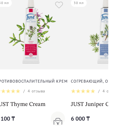
30 мл
30 мл
РОТИВОВОСПАЛИТЕЛЬНЫЙ КРЕМ ТИМЬЯН ДЛЯ ТЕЛА
СОГРЕВАЮЩИЙ, ОЗДОРАВЛ
/
4
отзыва
/
4
отзыва
UST Thyme Cream
JUST Juniper Cream
 100 ₸
6 000 ₸