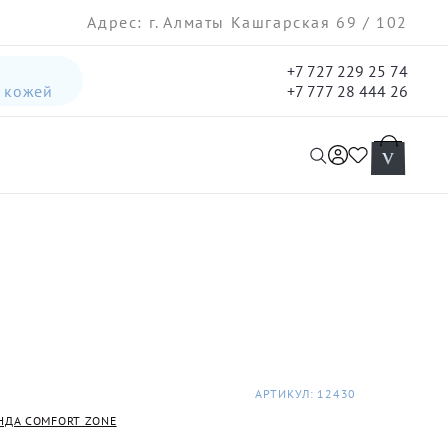
Адрес: г. Алматы Кашгарская 69 / 102
+7 727 229 25 74
а кожей
+7 777 28 444 26
интенсивная лифтинг-сыворотка для лица
гель три-актив для кожи лица с акне для лица
АРТИКУЛ: 12430
НДА COMFORT ZONE