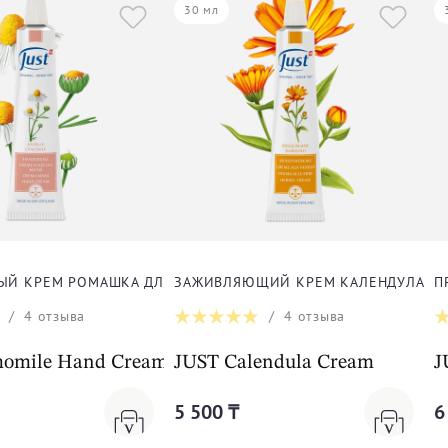
30 мл
ЫЙ КРЕМ РОМАШКА ДЛЯ РУК
ЗАЖИВЛЯЮЩИЙ КРЕМ КАЛЕНДУЛА
П
/
4
отзыва
/
4
отзыва
omile Hand Cream
JUST Calendula Cream
J
5 500 ₸
6