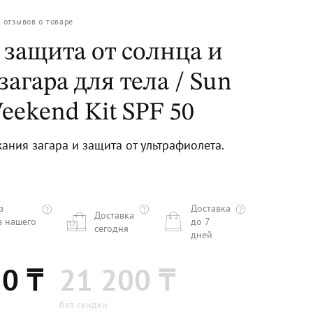
0
отзывов о товаре
 защита от солнца и
загара для тела / Sun
eekend Kit SPF 50
ания загара и защита от ультрафиолета.
з
Доставка
Доставка
з нашего
до 7
сегодня
дней
0 ₸
21 200 ₸
без скидки