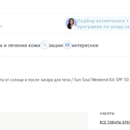
Подбор косметолога +
программа по уходу з
И
а и лечения кожи
акции
интересное
шампунь-пилинг для защиты волос с яблоком
Anti-Pollution peeling Shampoo with Swiss Apple
очищающий гель для кожи с акне для лица
а от солнца и после загара для тела / Sun Soul Weekend Kit SPF 50
НАБОРЫ
ВСЕ ТОВАРЫ БРЕ