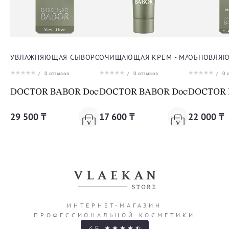
УВЛАЖНЯЮЩАЯ СЫВОРОТКА ДЛЯ ЛИЦА
ОЧИЩАЮЩАЯ КРЕМ - МАСКА С ГЛИ
ОБНОВЛЯЮ
/
0
отзывов
/
0
отзывов
/
0
о
DOCTOR BABOR Doctor Babor Microbiomic Moisture 
DOCTOR BABOR Doctor Babor Mi
DOCTOR B
29 500 ₸
17 600 ₸
22 000 ₸
ИНТЕРНЕТ-МАГАЗИН
ПРОФЕССИОНАЛЬНОЙ КОСМЕТИКИ