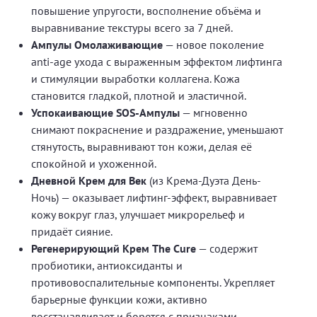
повышение упругости, восполнение объёма и
выравнивание текстуры всего за 7 дней.
Ампулы Омолаживающие
— новое поколение
anti-age ухода с выраженным эффектом лифтинга
и стимуляции выработки коллагена. Кожа
становится гладкой, плотной и эластичной.
Успокаивающие SOS-Ампулы
— мгновенно
снимают покраснение и раздражение, уменьшают
стянутость, выравнивают тон кожи, делая её
спокойной и ухоженной.
Дневной Крем для Век
(из Крема-Дуэта День-
Ночь) — оказывает лифтинг-эффект, выравнивает
кожу вокруг глаз, улучшает микрорельеф и
придаёт сияние.
Регенерирующий Крем The Cure
— содержит
пробиотики, антиоксиданты и
противовоспалительные компоненты. Укрепляет
барьерные функции кожи, активно
восстанавливает и борется с признаками