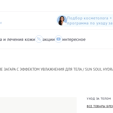
Подбор косметолога +
программа по уходу з
И
а и лечения кожи
акции
интересное
шампунь-пилинг для защиты волос с яблоком
Anti-Pollution peeling Shampoo with Swiss Apple
очищающий гель для кожи с акне для лица
ЛЕ ЗАГАРА С ЭФФЕКТОМ УВЛАЖНЕНИЯ ДЛЯ ТЕЛА / SUN SOUL HYD
УХОД ЗА ТЕЛОМ
ВСЕ ТОВАРЫ БРЕ