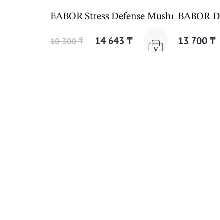
BABOR Stress Defense Mushroom Crea
BABOR DO
14 643 ₸
13 700 ₸
10 300 ₸