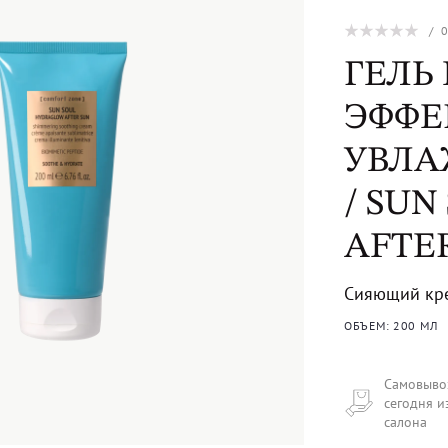
/
ГЕЛЬ 
ЭФФЕ
УВЛА
/ SU
AFTE
Сияющий кре
ОБЪЕМ: 200 МЛ
Самовыво
сегодня и
салона