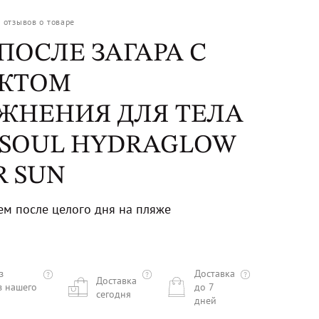
0
отзывов о товаре
ПОСЛЕ ЗАГАРА С
КТОМ
ЖНЕНИЯ ДЛЯ ТЕЛА
N SOUL HYDRAGLOW
R SUN
м после целого дня на пляже
з
Доставка
Доставка
з нашего
до 7
сегодня
дней