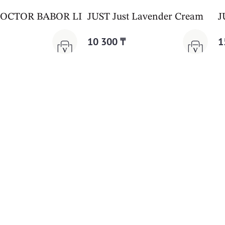
m Cleanformance
CTOR BABOR LIFTING Collagen-Peptide Booster
JUST Just Lavender Cream
J
10 300 ₸
1