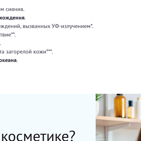
м сияния.
схождения
.
ждений, вызванных УФ-излучением*.
вие**.
.
а загорелой кожи***.
океана
.
 косметике?