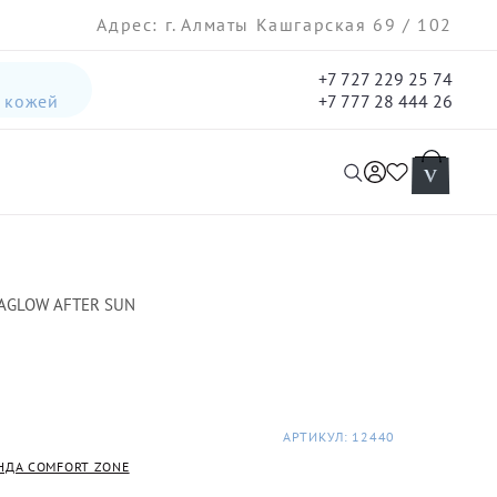
Адрес: г. Алматы Кашгарская 69 / 102
+7 727 229 25 74
а кожей
+7 777 28 444 26
интенсивная лифтинг-сыворотка для лица
гель три-актив для кожи лица с акне для лица
RAGLOW AFTER SUN
АРТИКУЛ: 12440
НДА COMFORT ZONE