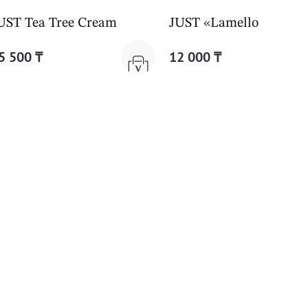
 Cream
UST Tea Tree Cream
JUST «Lamelloderm C
5 500 ₸
12 000 ₸