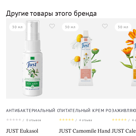
Другие товары этого бренда
30 мл
30 мл
30 мл
АНТИБАКТЕРИАЛЬНЫЙ СПРЕЙ ЭУКАСОЛ
ПИТАТЕЛЬНЫЙ КРЕМ РОМАШКА ДЛ
ЗАЖИВЛЯЮ
/
0
отзывов
/
4
отзыва
/
4
о
JUST Eukasol
JUST Camomile Hand Cream
JUST Cal