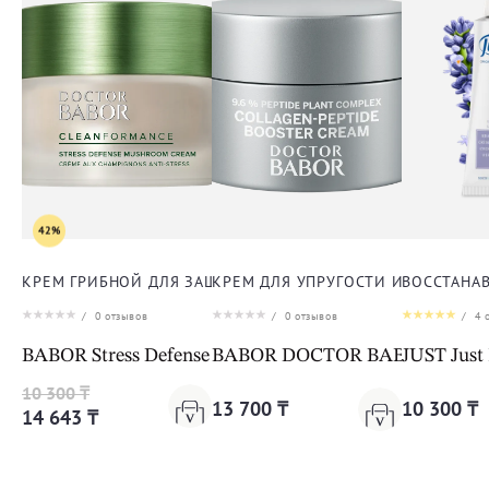
42%
КРЕМ ГРИБНОЙ ДЛЯ ЗАЩИТЫ ОТ СТРЕССА ДЛЯ ЛИЦА
КРЕМ ДЛЯ УПРУГОСТИ И ЭЛАСТИЧ
ВОССТАНА
/
0
отзывов
/
0
отзывов
/
4
о
BABOR Stress Defense Mushroom Cream Cleanformanc
BABOR DOCTOR BABOR LIFTING 
JUST Just
10 300 ₸
13 700 ₸
10 300 ₸
14 643 ₸