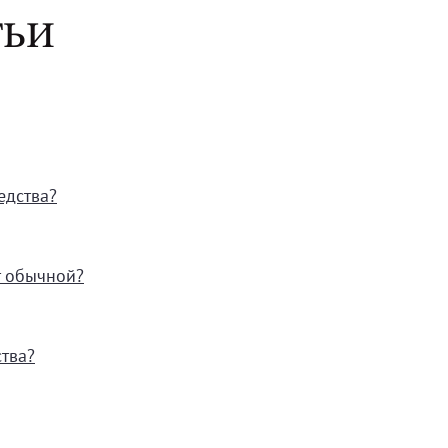
ТЬИ
едства?
т обычной?
тва?