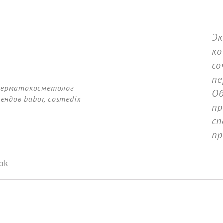
Эк
ко
со
пе
-дерматокосметолог
Об
ндов babor, cosmedix
пр
сп
пр
ok