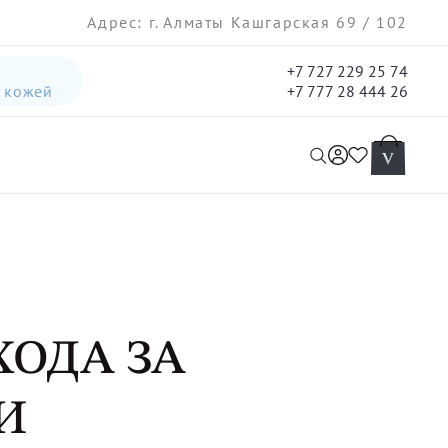
Адрес: г. Алматы Кашгарская 69 / 102
+7 727 229 25 74
а кожей
+7 777 28 444 26
интенсивная лифтинг-сыворотка для лица
гель три-актив для кожи лица с акне для лица
ХОДА ЗА
И