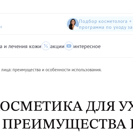
Подбор косметолога +
программа по уходу з
И
а и лечения кожи
акции
интересное
шампунь-пилинг для защиты волос с яблоком
Anti-Pollution peeling Shampoo with Swiss Apple
очищающий гель для кожи с акне для лица
 лица: преимущества и особенности использования.
ОСМЕТИКА ДЛЯ У
 ПРЕИМУЩЕСТВА 