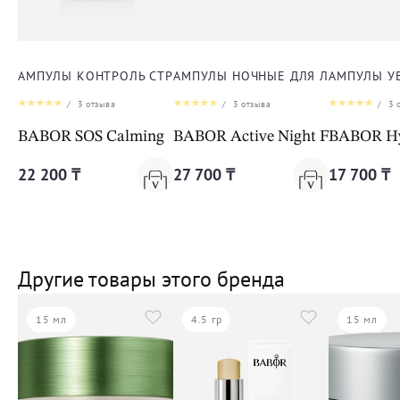
АМПУЛЫ КОНТРОЛЬ СТРЕССА ДЛЯ ЛИЦА, ШЕИ И ДЕКОЛЬТЕ
АМПУЛЫ НОЧНЫЕ ДЛЯ ЛИЦА, ШЕИ 
АМПУЛЫ У
/
3
отзыва
/
3
отзыва
/
3
о
BABOR SOS Calming
BABOR Active Night Fluid
BABOR Hy
22 200 ₸
27 700 ₸
17 700 ₸
Другие товары этого бренда
15 мл
4.5 гр
15 мл