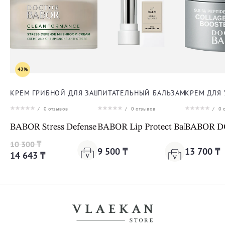
42%
КРЕМ ГРИБНОЙ ДЛЯ ЗАЩИТЫ ОТ СТРЕССА ДЛЯ ЛИЦА
ПИТАТЕЛЬНЫЙ БАЛЬЗАМ ДЛЯ ГУБ
КРЕМ ДЛЯ
/
0
отзывов
/
0
отзывов
/
0
о
BABOR Stress Defense Mushroom Cream Cleanformanc
BABOR Lip Protect Balm
BABOR DO
10 300 ₸
9 500 ₸
13 700 ₸
14 643 ₸