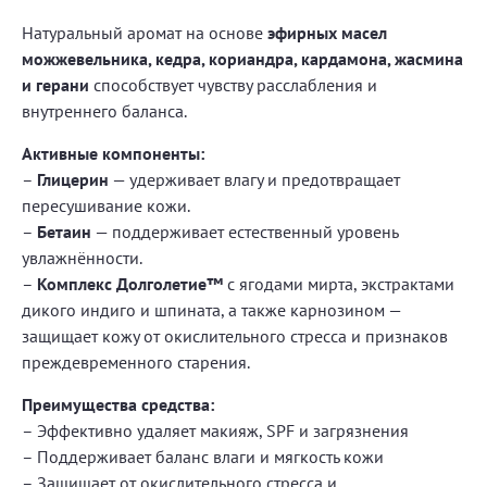
Натуральный аромат на основе
эфирных масел
можжевельника, кедра, кориандра, кардамона, жасмина
и герани
способствует чувству расслабления и
внутреннего баланса.
Активные компоненты:
–
Глицерин
— удерживает влагу и предотвращает
пересушивание кожи.
–
Бетаин
— поддерживает естественный уровень
увлажнённости.
–
Комплекс Долголетие™
с ягодами мирта, экстрактами
дикого индиго и шпината, а также карнозином —
защищает кожу от окислительного стресса и признаков
преждевременного старения.
Преимущества средства:
– Эффективно удаляет макияж, SPF и загрязнения
– Поддерживает баланс влаги и мягкость кожи
– Защищает от окислительного стресса и