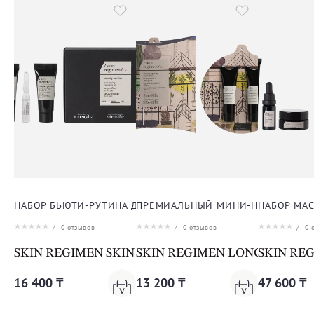
НАБОР БЬЮТИ-РУТИНА ДЛЯ ЛИЦА
ПРЕМИАЛЬНЫЙ МИНИ-НАБОР ДЛЯ 
НАБОР МАС
/
0
отзывов
/
0
отзывов
/
0
о
SKIN REGIMEN SKIN REGIMEN BEAUTY ROUTINE 
SKIN REGIMEN LONGEVITY M
SKIN REG
16 400 ₸
13 200 ₸
47 600 ₸