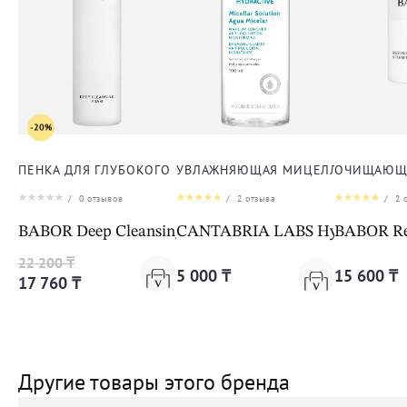
-20%
ПЕНКА ДЛЯ ГЛУБОКОГО ОЧИЩЕНИЯ КОЖИ ЛИЦА
УВЛАЖНЯЮЩАЯ МИЦЕЛЛЯРНАЯ ВОД
ОЧИЩАЮЩА
/
0
отзывов
/
2
отзыва
/
2
о
BABOR Deep Cleansing Foam
CANTABRIA LABS Hydractive Mic
BABOR Ref
22 200 ₸
5 000 ₸
15 600 ₸
17 760 ₸
Другие товары этого бренда