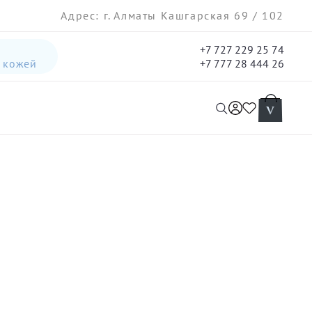
Адрес: г. Алматы Кашгарская 69 / 102
+7 727 229 25 74
а кожей
+7 777 28 444 26
интенсивная лифтинг-сыворотка для лица
гель три-актив для кожи лица с акне для лица