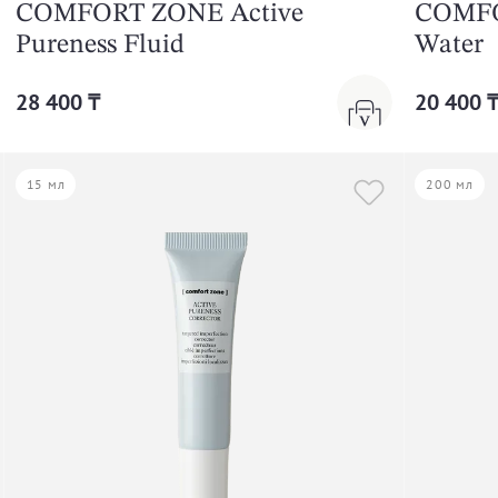
COMFORT ZONE Active
COMFO
Pureness Fluid
Water
28 400 ₸
20 400 
15 мл
200 мл