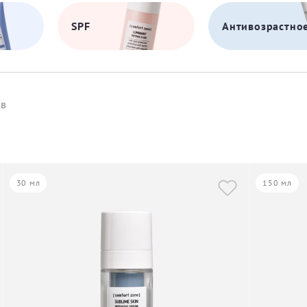
SPF
Антивозрастно
ов
30 мл
150 мл