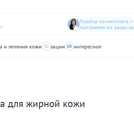
Подбор косметолога +
программа по уходу з
И
а и лечения кожи
акции
интересное
шампунь-пилинг для защиты волос с яблоком
Anti-Pollution peeling Shampoo with Swiss Apple
очищающий гель для кожи с акне для лица
a для жирной кожи