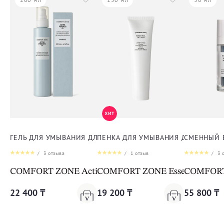
ГЕЛЬ ДЛЯ УМЫВАНИЯ ДЛЯ ЛИЦА
ПЕНКА ДЛЯ УМЫВАНИЯ ДЛЯ ЛИЦА
СМЕННЫЙ 
/
3
отзыва
/
1
отзыв
/
3
о
COMFORT ZONE Active Pureness Gel
COMFORT ZONE Essential Face
COMFORT Z
22 400 ₸
19 200 ₸
55 800 ₸