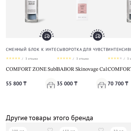
СМЕННЫЙ БЛОК К ИНТЕНСИВНОЙ ЛИФТИНГ-СЫВОРОТКЕ
СЫВОРОТКА ДЛЯ ЧУВСТВИТЕЛЬНО
ИНТЕНСИВ
/
3
отзыва
/
3
отзыва
/
3
о
COMFORT ZONE Sublime Skin Intensive Serum Refill
BABOR Skinovage Calming Ser
COMFORT 
55 800 ₸
35 000 ₸
70 700 ₸
Другие товары этого бренда
200 мл
150 мл
30 мл