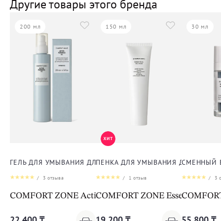
Другие товары этого бренда
200 мл
150 мл
30 мл
ГЕЛЬ ДЛЯ УМЫВАНИЯ ДЛЯ ЛИЦА
ПЕНКА ДЛЯ УМЫВАНИЯ ДЛЯ ЛИЦА
СМЕННЫЙ 
/
3
отзыва
/
1
отзыв
/
3
о
COMFORT ZONE Active Pureness Gel
COMFORT ZONE Essential Face
COMFORT Z
22 400 ₸
19 200 ₸
55 800 ₸