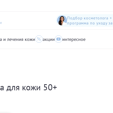
Подбор косметолога +
программа по уходу з
И
а и лечения кожи
акции
интересное
шампунь-пилинг для защиты волос с яблоком
Anti-Pollution peeling Shampoo with Swiss Apple
очищающий гель для кожи с акне для лица
а для кожи 50+