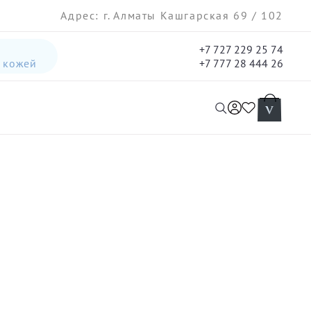
Адрес: г. Алматы Кашгарская 69 / 102
+7 727 229 25 74
а кожей
+7 777 28 444 26
интенсивная лифтинг-сыворотка для лица
гель три-актив для кожи лица с акне для лица