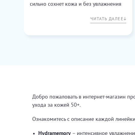
сильно сохнет кожа и без увлажнения
никак. Мист оправдал все ожидания:
ЧИТАТЬ ДАЛЕЕ
мгновенно увлажняет и быстро
впитывается, не оставляет ощущения
липкости или маслянистости. Теперь
беру его не только в самолёт, но и
постоянно ношу в сумочке. Здорово
выручает в жару. Наношу прямо поверх
макияжа, эффект от этого не меняется.
Добро пожаловать в интернет-магазин пр
ухода за кожей 50+.
Ознакомитесь с описание каждой линейки
Hydramemory
– интенсивное увлажнени