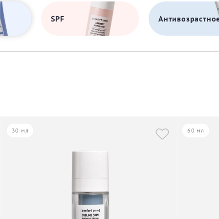
SPF
Антивозрастно
30 мл
60 мл