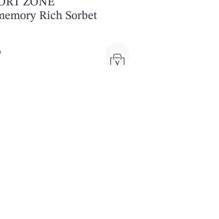
ORT ZONE
emory Rich Sorbet
₸