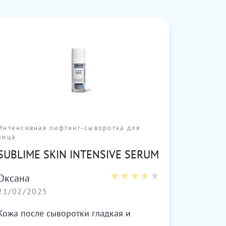
Интенсивная лифтинг-сыворотка для
Интенс
лица
лица
SUBLIME SKIN INTENSIVE SERUM
SUBL
Оксана
Арай
21/02/2025
21/02
Кожа после сыворотки гладкая и
Удобны