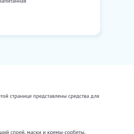
напитанная
быстро
той странице представлены средства для
ий спрей, маски и кремы-сорбеты,