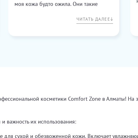
моя кожа будто ожила. Они такие
освежающие, словно маленький
ЧИТАТЬ ДАЛЕЕ
холодный компресс для уставших глаз.
После всего нескольких минут
использования мои глаза выглядят
бодрее, отечность ушла, а темные круги
заметно уменьшились. Это как будто
утром умыться холодной водой -
просто бодрящий заряд для кожи
вокруг глаз.
офессиональной косметики Comfort Zone в Алматы! На э
Актуальное
Новинки
 и важность их использования:
е для сухой и обезвоженной кожи. Включает увлажняющ
Цена по возрастанию
Бестселлеры