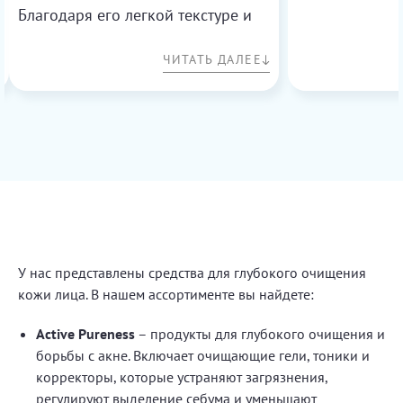
года. Эффект 
Благодаря его легкой текстуре и
воспаления и 
быстрому впитыванию, мне
ЧИТАТЬ ДАЛЕЕ
приятный аром
удалось добиться идеального тена
втирается. Хоч
и сгладить неровности. Крем
состав, ведь ту
эффективно скрывает
спирта, что ва
покраснения и мелкие недостатки,
этого компоне
при этом не создавая эффекта
потом трескает
маски. Особенно понравилось, что
стоимость, как
он не сушит кожу и прекрасно
качественной 
увлажняет. Теперь моя кожа
выглядит свежей и здоровой, а
У нас представлены средства для глубокого очищения
макияж держится весь день.
кожи лица. В нашем ассортименте вы найдете:
Active Pureness
– продукты для глубокого очищения и
борьбы с акне. Включает очищающие гели, тоники и
корректоры, которые устраняют загрязнения,
регулируют выделение себума и уменьшают